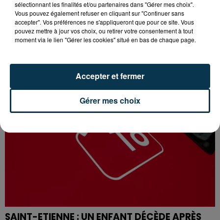
sélectionnant les finalités et/ou partenaires dans "Gérer mes choix".
Vous pouvez également refuser en cliquant sur "Continuer sans
accepter". Vos préférences ne s'appliqueront que pour ce site. Vous
FOREZTIVAL : DROGUÉ ET TENANT DES
pouvez mettre à jour vos choix, ou retirer votre consentement à tout
PROPOS DÉPLACÉS, UN FESTIVALIER A...
moment via le lien "Gérer les cookies" situé en bas de chaque page.
Accepter et fermer
Gérer mes choix
SAINT-ETIENNE : UN ENFANT DÉCÈDE APRÈS