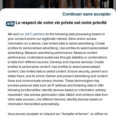
Continuer sans accepter
Le respect de votre vie privée est notre priorité
QUI EST CET ANCIEN VERT QUI DÉBARQUE
We and
our (447) partners
do the following data processing based on
AVEC LE MAILLOT DE L'ASSE DANS...
your consent and/or our legitimate interest: Store and/or access
information on a device; Use limited data to select advertising; Create
profiles for personalised advertising; Use profiles to select personalised
advertising; Measure advertising performance; Measure content
performance; Understand audiences through statistics or combinations
of data from different sources; Develop and improve services; Create
profiles to personalise content; Use profiles to select personalised
content; Use limited data to select content; Ensure security, prevent and
detect fraud, and fix errors; Deliver and present advertising and content;
Save and communicate privacy choices. These technologies may
process personal data such as IP address and browsing data to offer
following functionalities: Identify devices based on information actively
requested; Use precise geolocation data; Match and combine data from
other data sources; Link different devices; Identify devices based on
information transmitted automatically.
Vous pouvez accepter en cliquant sur "Accepter et fermer", ou affiner en