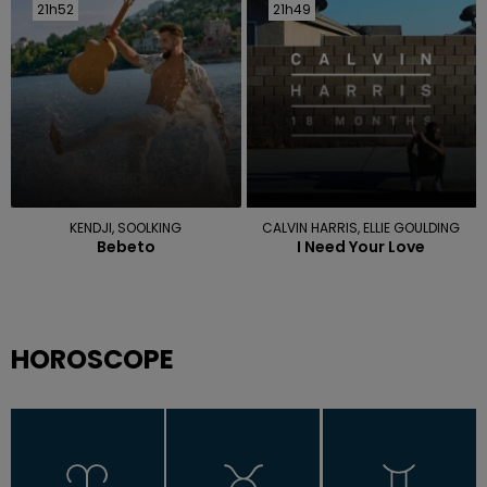
21h52
21h52
21h49
21h49
KENDJI, SOOLKING
CALVIN HARRIS, ELLIE GOULDING
Bebeto
I Need Your Love
HOROSCOPE