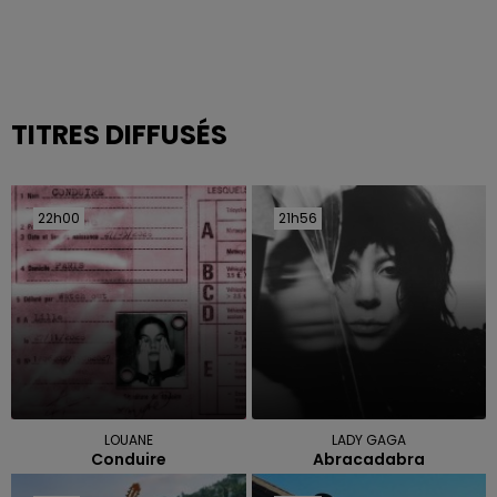
TITRES DIFFUSÉS
22h00
22h00
21h56
21h56
LOUANE
LADY GAGA
Conduire
Abracadabra