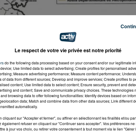
Contin
Le respect de votre vie privée est notre priorité
ers
do the following data processing based on your consent and/or our legitimate int
device; Use limited data to select advertising; Create profiles for personalised adver
vertising; Measure advertising performance; Measure content performance; Unders
ns of data from different sources; Develop and improve services; Create profiles to 
alised content; Use limited data to select content; Ensure security, prevent and detect
ertising and content; Save and communicate privacy choices. These technologies
and browsing data to offer following functionalities: Identify devices based on infor
eolocation data; Match and combine data from other data sources; Link different de
nsmitted automatically.
cliquant sur "Accepter et fermer", ou affiner en sélectionnant les finalités et/ou pa
 également refuser en cliquant sur "Continuer sans accepter". Vos préférences ne 
tre à jour vos choix, ou retirer votre consentement à tout moment via le lien "Gérer 