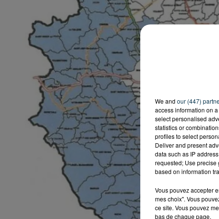
We and
our (447) partn
access information on a 
select personalised ad
statistics or combinatio
profiles to select person
Deliver and present adv
data such as IP address 
requested; Use precise g
based on information tra
Vous pouvez accepter en 
mes choix". Vous pouvez
ce site. Vous pouvez met
bas de chaque page.