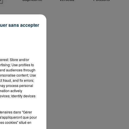
uer sans accepter
erest: Store and/or
tising; Use profiles to
tand audiences through
personalise content; Use
 fraud, and fix errors;
 may process personal
mation actively
vices; Identify devices
rtenaires dans "Gérer
s'appliqueront que pour
les cookies" situé en