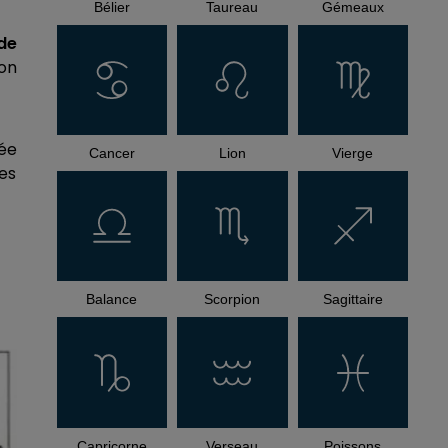
Bélier
Taureau
Gémeaux
 de
non
ée
Cancer
Lion
Vierge
es
Balance
Scorpion
Sagittaire
Capricorne
Verseau
Poissons