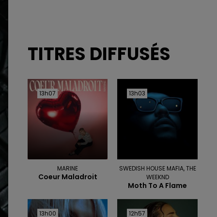
TITRES DIFFUSÉS
13h07
13h07
13h03
13h03
MARINE
SWEDISH HOUSE MAFIA, THE
Coeur Maladroit
WEEKND
Moth To A Flame
13h00
13h00
12h57
12h57