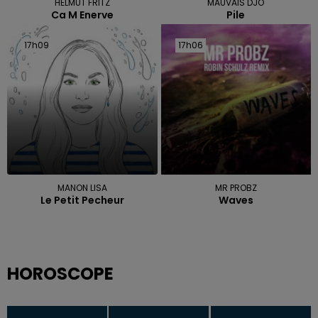
HELMUT FRITZ
MAUVAIS DJO
Ca M Enerve
Pile
17h09
17h09
17h06
17h06
MANON LISA
MR PROBZ
Le Petit Pecheur
Waves
HOROSCOPE