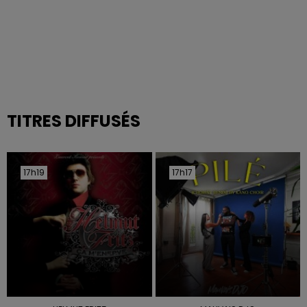
TITRES DIFFUSÉS
17h19
17h19
17h17
17h17