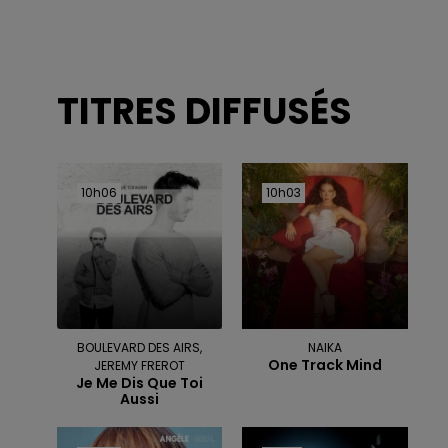
TITRES DIFFUSÉS
10h06
10h06
10h03
10h03
BOULEVARD DES AIRS,
NAIKA
One Track Mind
JEREMY FREROT
Je Me Dis Que Toi
Aussi