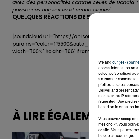
avec des personnalités comme celles de Donald T
puissances nucléaires et économiques"
QUELQUES RÉACTIONS
DE STÉPHANOIS CE M
[soundcloud url="https://api.soundcloud.com/track
params="color=ff5500&auto_play=false&hide_r
width="100%" height="166" iframe="true" /]
We and
our (447) partn
access information on a 
select personalised ad
statistics or combinatio
profiles to select person
Deliver and present adv
data such as IP address 
requested; Use precise g
based on information tra
À LIRE ÉGALEMENT
Vous pouvez accepter en 
mes choix". Vous pouvez
ce site. Vous pouvez met
bas de chaque page.