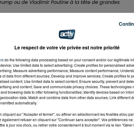
rump ou de Vladimir Poutine à la tête de grandes
ERCREDI MATIN :
Contin
s/292212165"
elated=false&show_comments=true&show_user=true&s
Le respect de votre vie privée est notre priorité
ers
do the following data processing based on your consent and/or our legitimate int
device; Use limited data to select advertising; Create profiles for personalised adver
vertising; Measure advertising performance; Measure content performance; Unders
ns of data from different sources; Develop and improve services; Create profiles to 
alised content; Use limited data to select content; Ensure security, prevent and detect
ertising and content; Save and communicate privacy choices. These technologies
and browsing data to offer following functionalities: Identify devices based on infor
eolocation data; Match and combine data from other data sources; Link different de
nsmitted automatically.
cliquant sur "Accepter et fermer", ou affiner en sélectionnant les finalités et/ou pa
 également refuser en cliquant sur "Continuer sans accepter". Vos préférences ne 
tre à jour vos choix, ou retirer votre consentement à tout moment via le lien "Gérer 