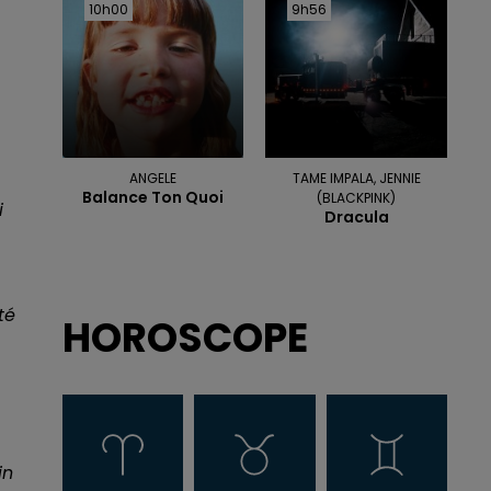
10h00
10h00
9h56
9h56
ANGELE
TAME IMPALA, JENNIE
Balance Ton Quoi
(BLACKPINK)
i
Dracula
té
HOROSCOPE
in