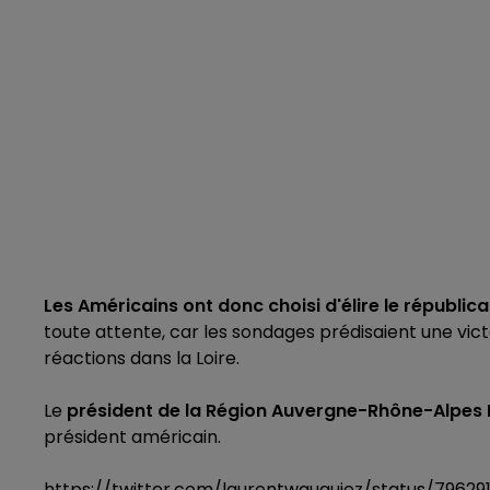
Les Américains ont donc choisi d'élire le républi
toute attente, car les sondages prédisaient une vic
réactions dans la Loire.
Le
président de la Région Auvergne-Rhône-Alpes
président américain.
https://twitter.com/laurentwauquiez/status/7962