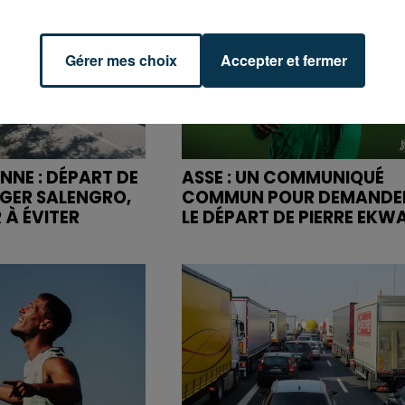
Gérer mes choix
Accepter et fermer
NNE : DÉPART DE
ASSE : UN COMMUNIQUÉ
OGER SALENGRO,
COMMUN POUR DEMANDE
 À ÉVITER
LE DÉPART DE PIERRE EKW