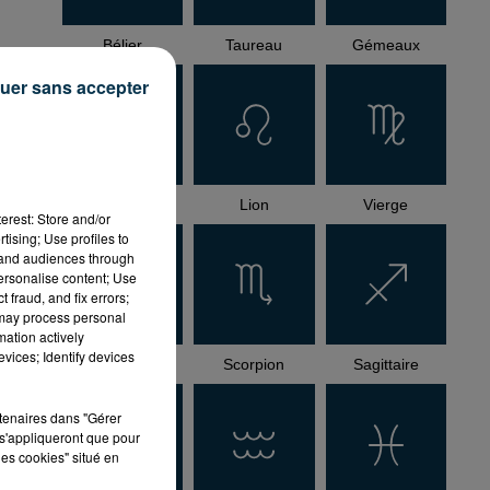
Bélier
Taureau
Gémeaux
uer sans accepter
how_reposts=false"
Cancer
Lion
Vierge
erest: Store and/or
tising; Use profiles to
tand audiences through
personalise content; Use
 fraud, and fix errors;
 may process personal
mation actively
vices; Identify devices
Balance
Scorpion
Sagittaire
rtenaires dans "Gérer
s'appliqueront que pour
les cookies" situé en