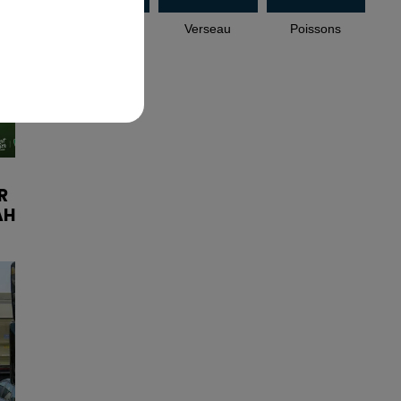
Capricorne
Verseau
Poissons
R
AH