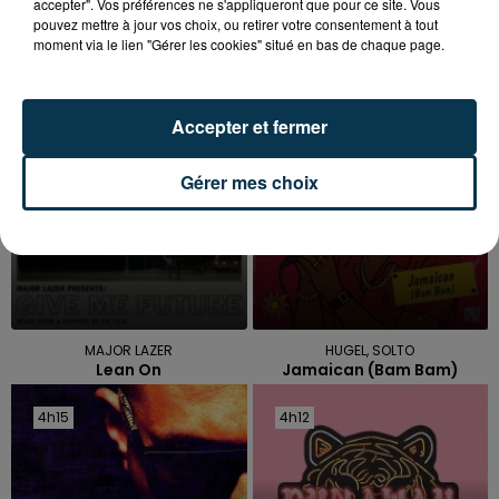
accepter". Vos préférences ne s'appliqueront que pour ce site. Vous
pouvez mettre à jour vos choix, ou retirer votre consentement à tout
TITRES DIFFUSÉS
moment via le lien "Gérer les cookies" situé en bas de chaque page.
Accepter et fermer
4h23
4h23
4h19
4h19
Gérer mes choix
MAJOR LAZER
HUGEL, SOLTO
Lean On
Jamaican (bam Bam)
4h15
4h15
4h12
4h12