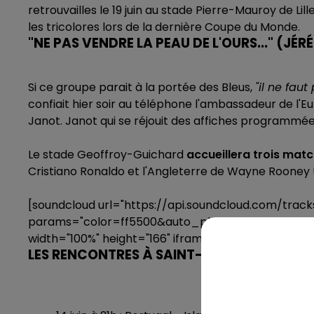
retrouvailles le 19 juin au stade Pierre-Mauroy de Lil
les tricolores lors de la dernière Coupe du Monde.
"NE PAS VENDRE LA PEAU DE L'OURS..." (JÉ
Si ce groupe parait à la portée des Bleus,
"il ne fau
confiait hier soir au téléphone l'ambassadeur de l'E
Janot. Janot qui se réjouit des affiches programmé
Le stade Geoffroy-Guichard
accueillera trois mat
Cristiano Ronaldo et l'Angleterre de Wayne Rooney 
[soundcloud url="https://api.soundcloud.com/trac
params="color=ff5500&auto_play=false&hide_r
width="100%" height="166" iframe="true" /]
LES RENCONTRES À SAINT-ETIENNE