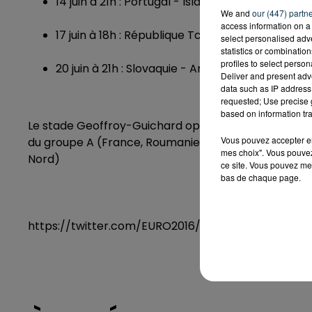
14 juin à 21h : Portugal - Islande (groupe F)
We and
our (447) partn
access information on a 
17 juin à 18h : République Tchèque - Croatie (g
select personalised ad
statistics or combinatio
profiles to select person
20 juin à 21h : Slovaquie - Angleterre (groupe B)
Deliver and present adv
data such as IP address 
requested; Use precise g
based on information tra
Le stade Geoffroy-Guichard opposera, enfin,
un hui
Vous pouvez accepter en 
du groupe A (France, Roumanie, Suisse, Albanie) au
mes choix". Vous pouvez
Nord)
ce site. Vous pouvez met
bas de chaque page.
https://twitter.com/EURO2016/status/675737889