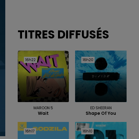
TITRES DIFFUSÉS
16h22
16h22
16h20
16h20
MAROON 5
ED SHEERAN
Wait
Shape Of You
16h17
16h17
16h10
16h10