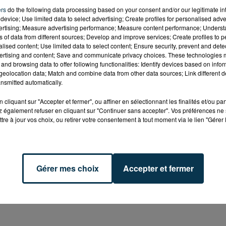
ers
do the following data processing based on your consent and/or our legitimate int
device; Use limited data to select advertising; Create profiles for personalised adver
roupe D)
vertising; Measure advertising performance; Measure content performance; Unders
ns of data from different sources; Develop and improve services; Create profiles to 
alised content; Use limited data to select content; Ensure security, prevent and detect
ertising and content; Save and communicate privacy choices. These technologies
and browsing data to offer following functionalities: Identify devices based on infor
eolocation data; Match and combine data from other data sources; Link different de
nsmitted automatically.
tième de finale le samedi 25 juin à 15h
, opposant le 2èm
cliquant sur "Accepter et fermer", ou affiner en sélectionnant les finalités et/ou pa
 2ème du groupe C (Pologne, Allemagne, Ukraine, Irlande 
 également refuser en cliquant sur "Continuer sans accepter". Vos préférences ne 
tre à jour vos choix, ou retirer votre consentement à tout moment via le lien "Gérer 
389547520
Gérer mes choix
Accepter et fermer