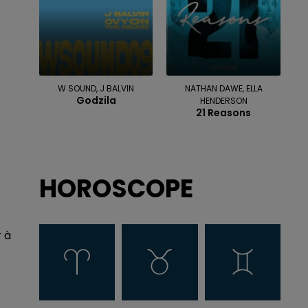
W SOUND, J BALVIN
NATHAN DAWE, ELLA
Godzila
HENDERSON
21 Reasons
HOROSCOPE
r à