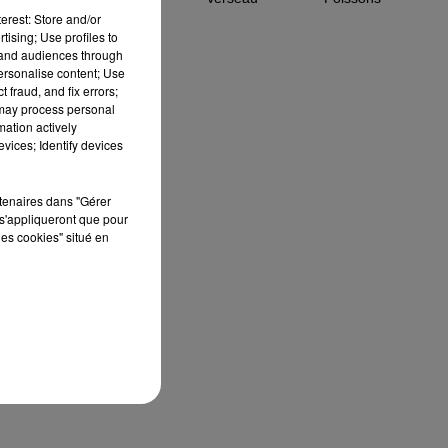
erest: Store and/or
tising; Use profiles to
tand audiences through
personalise content; Use
 fraud, and fix errors;
 may process personal
mation actively
vices; Identify devices
e
rtenaires dans "Gérer
du
s'appliqueront que pour
les cookies" situé en