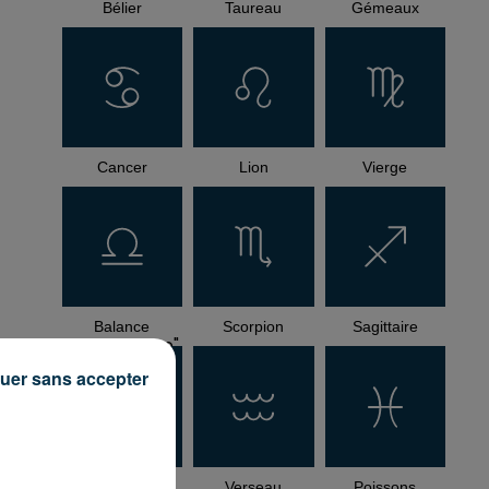
Bélier
Taureau
Gémeaux
Cancer
Lion
Vierge
Balance
Scorpion
Sagittaire
how_reposts=false"
uer sans accepter
Capricorne
Verseau
Poissons