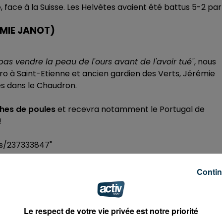
le, face à la Suisse. Les Helvètes avaient été battus 5-2 par
RÉMIE JANOT)
t pas vendre la peau de l'ours avant de l'avoir tué"
, nous
uro à Saint-Etienne et ancien gardien des Verts, Jérémie
es dans le Chaudron.
ches de poules
et recevra notamment le Portugal de
!
ks/237333847"
elated=false&show_comments=true&show_user=true&s
Contin
Le respect de votre vie privée est notre priorité