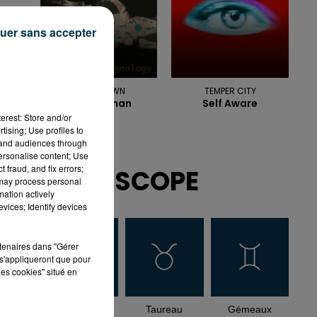
uer sans accepter
WHITE TOWN
TEMPER CITY
Your Woman
Self Aware
erest: Store and/or
tising; Use profiles to
tand audiences through
personalise content; Use
 fraud, and fix errors;
HOROSCOPE
 may process personal
mation actively
vices; Identify devices
rtenaires dans "Gérer
s'appliqueront que pour
les cookies" situé en
Bélier
Taureau
Gémeaux