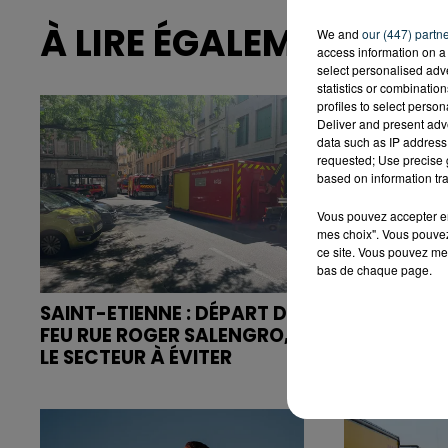
À LIRE ÉGALEMENT
We and
our (447) partn
access information on a 
select personalised ad
statistics or combinatio
profiles to select person
Deliver and present adv
data such as IP address 
requested; Use precise g
based on information tra
Vous pouvez accepter en 
mes choix". Vous pouvez
ce site. Vous pouvez met
bas de chaque page.
SAINT-ETIENNE : DÉPART DE
ASSE : UN
FEU RUE ROGER SALENGRO,
COMMUN P
LE SECTEUR À ÉVITER
LE DÉPART