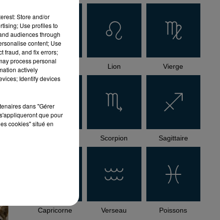
erest: Store and/or
tising; Use profiles to
tand audiences through
personalise content; Use
 fraud, and fix errors;
 may process personal
Cancer
Lion
Vierge
mation actively
vices; Identify devices
rtenaires dans "Gérer
s'appliqueront que pour
les cookies" situé en
Balance
Scorpion
Sagittaire
Capricorne
Verseau
Poissons