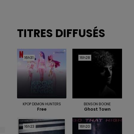
TITRES DIFFUSÉS
16h31
16h31
16h28
16h28
KPOP DEMON HUNTERS
BENSON BOONE
Free
Ghost Town
16h23
16h23
16h20
16h20