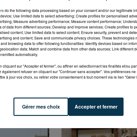
ers
do the following data processing based on your consent and/or our legitimate int
device; Use limited data to select advertising; Create profiles for personalised adver
vertising; Measure advertising performance; Measure content performance; Unders
ns of data from different sources; Develop and improve services; Create profiles to 
alised content; Use limited data to select content; Ensure security, prevent and detect
ertising and content; Save and communicate privacy choices. These technologies
and browsing data to offer following functionalities: Identify devices based on infor
eolocation data; Match and combine data from other data sources; Link different de
nsmitted automatically.
cliquant sur "Accepter et fermer", ou affiner en sélectionnant les finalités et/ou pa
 également refuser en cliquant sur "Continuer sans accepter". Vos préférences ne 
tre à jour vos choix, ou retirer votre consentement à tout moment via le lien "Gérer 
 COMMUNIQUÉ
CYANOBACTÉRIES : LE
OUR DEMANDER
PRÉFÊT PREND UN ARRÊTÉ
Gérer mes choix
Accepter et fermer
 DE PIERRE EKWAH
POUR LES ACTIVITÉS DE...