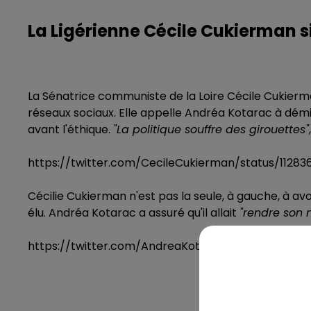
La Ligérienne Cécile Cukierman s
La Sénatrice communiste de la Loire Cécile Cukierman,
réseaux sociaux. Elle appelle Andréa Kotarac à démi
avant l'éthique.
"La politique souffre des girouettes"
https://twitter.com/CecileCukierman/status/11283
Cécilie Cukierman n'est pas la seule, à gauche, à av
élu. Andréa Kotarac a assuré qu'il allait
"rendre son 
https://twitter.com/AndreaKotarac/status/112837