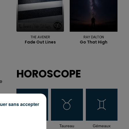
THE AVENER
RAY DALTON
Fade Out Lines
Go That High
HOROSCOPE
ne
uer sans accepter
Bélier
Taureau
Gémeaux