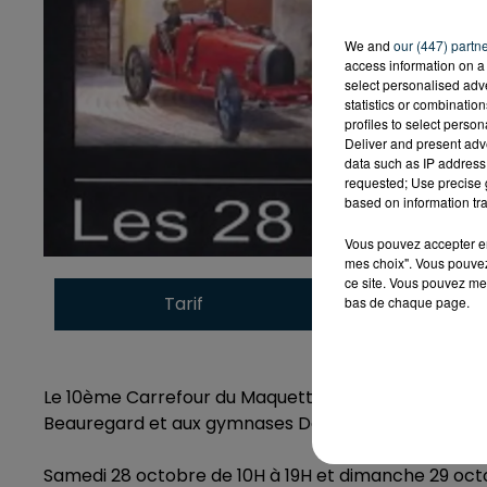
We and
our (447) partn
access information on a 
select personalised ad
statistics or combinatio
profiles to select person
Deliver and present adv
data such as IP address 
requested; Use precise g
based on information tra
Vous pouvez accepter en 
mes choix". Vous pouvez
ce site. Vous pouvez met
Tarif
Payant
bas de chaque page.
Le 10ème Carrefour du Maquettisme et de la Figurine
Beauregard et aux gymnases Daval et Soleillant à M
Samedi 28 octobre de 10H à 19H et dimanche 29 oct