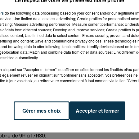
Le respect de votre vie privée est notre priorité
ers
do the following data processing based on your consent and/or our legitimate int
device; Use limited data to select advertising; Create profiles for personalised adver
vertising; Measure advertising performance; Measure content performance; Unders
ns of data from different sources; Develop and improve services; Create profiles to 
alised content; Use limited data to select content; Ensure security, prevent and detect
ertising and content; Save and communicate privacy choices. These technologies
and browsing data to offer following functionalities: Identify devices based on infor
eolocation data; Match and combine data from other data sources; Link different de
nsmitted automatically.
cliquant sur "Accepter et fermer", ou affiner en sélectionnant les finalités et/ou pa
 également refuser en cliquant sur "Continuer sans accepter". Vos préférences ne 
tre à jour vos choix, ou retirer votre consentement à tout moment via le lien "Gérer 
Gérer mes choix
Accepter et fermer
 aura lieu les 28 et 29 octobre au Complexe Sportif de
ontbrison.
obre de 9H à 17H30.