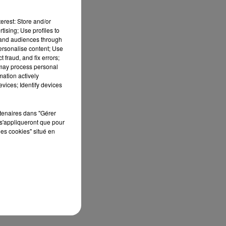
erest: Store and/or
tising; Use profiles to
tand audiences through
personalise content; Use
 fraud, and fix errors;
 may process personal
mation actively
vices; Identify devices
rtenaires dans "Gérer
s'appliqueront que pour
les cookies" situé en