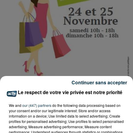
Continuer sans accepter
Le respect de votre vie privée est notre priorité
We and
our (447) partners
do the following data processing based on
Tarif
Payant
your consent and/or our legitimate interest: Store and/or access
information on a device; Use limited data to select advertising; Create
profiles for personalised advertising; Use profiles to select personalised
advertising; Measure advertising performance; Measure content
performance; Understand audiences through statistics or combinations