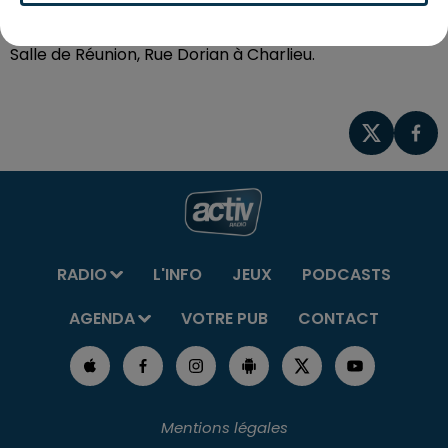
Entrée gratuite
Salle de Réunion, Rue Dorian à Charlieu.
RADIO
L'INFO
JEUX
PODCASTS
AGENDA
VOTRE PUB
CONTACT
Mentions légales