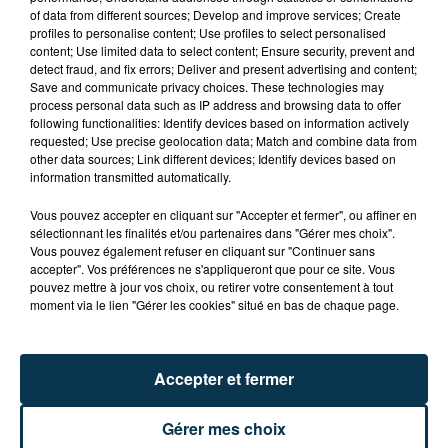
ième
Samedi 24 et dimanche 25 Novembre : 14
édition
of data from different sources; Develop and improve services; Create
profiles to personalise content; Use profiles to select personalised
du Salon de Charlieu
content; Use limited data to select content; Ensure security, prevent and
detect fraud, and fix errors; Deliver and present advertising and content;
Vente à domicile et artisans créateurs
Save and communicate privacy choices. These technologies may
process personal data such as IP address and browsing data to offer
following functionalities: Identify devices based on information actively
Au programme :
requested; Use precise geolocation data; Match and combine data from
other data sources; Link different devices; Identify devices based on
information transmitted automatically.
Animations
Vous pouvez accepter en cliquant sur "Accepter et fermer", ou affiner en
Démonstrations
sélectionnant les finalités et/ou partenaires dans "Gérer mes choix".
Vous pouvez également refuser en cliquant sur "Continuer sans
accepter". Vos préférences ne s'appliqueront que pour ce site. Vous
pouvez mettre à jour vos choix, ou retirer votre consentement à tout
moment via le lien "Gérer les cookies" situé en bas de chaque page.
De quoi faire le plein d’idées cadeaux pour Noël.
Plus d’infos :
Accepter et fermer
Horaires : 10h – 18h
Gérer mes choix