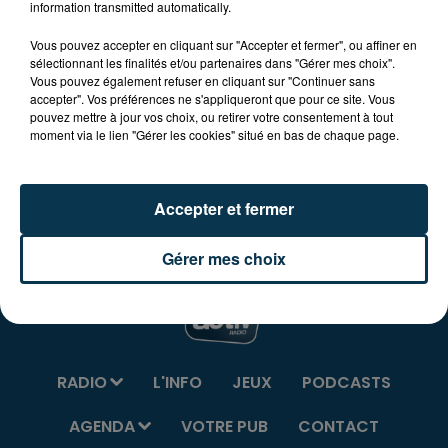
information transmitted automatically.
Bourges Foot.
Vous pouvez accepter en cliquant sur "Accepter et fermer", ou affiner en
sélectionnant les finalités et/ou partenaires dans "Gérer mes choix".
Rejoignez les Faucons de l'ABFC avec un abonnement
Vous pouvez également refuser en cliquant sur "Continuer sans
2019/2020 à 30 € pour l'ensemble des matchs à
accepter". Vos préférences ne s'appliqueront que pour ce site. Vous
domicile.
pouvez mettre à jour vos choix, ou retirer votre consentement à tout
moment via le lien "Gérer les cookies" situé en bas de chaque page.
Infos sur
andrezieuxboutheonfc.com
et sur la page
Facebook Andrézieux-Bouthéon Football Club
Accepter et fermer
Gérer mes choix
RADIO
L'INFO
JEUX
PODCASTS
AGENDA
VOTRE PUB
CONTACT