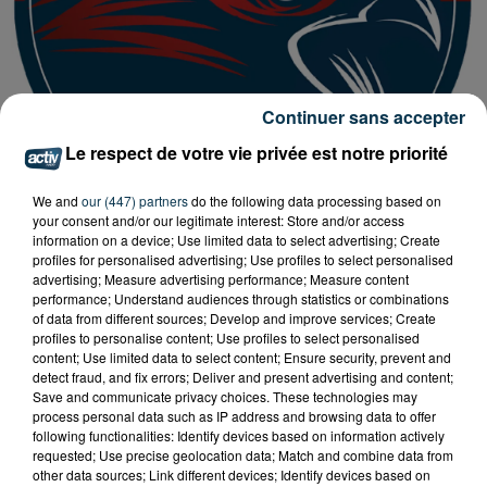
Continuer sans accepter
Le respect de votre vie privée est notre priorité
We and
our (447) partners
do the following data processing based on
your consent and/or our legitimate interest: Store and/or access
information on a device; Use limited data to select advertising; Create
profiles for personalised advertising; Use profiles to select personalised
advertising; Measure advertising performance; Measure content
Tarif
Payant
performance; Understand audiences through statistics or combinations
of data from different sources; Develop and improve services; Create
profiles to personalise content; Use profiles to select personalised
content; Use limited data to select content; Ensure security, prevent and
15ème journée de championnat de National 2 et pour
detect fraud, and fix errors; Deliver and present advertising and content;
Save and communicate privacy choices. These technologies may
l'ABFC !
process personal data such as IP address and browsing data to offer
following functionalities: Identify devices based on information actively
Rendez-vous le samedi 21 décembre à 17H à l'Envol
requested; Use precise geolocation data; Match and combine data from
other data sources; Link different devices; Identify devices based on
Stadium à Andrézieux-Bouthéon pour le match contre