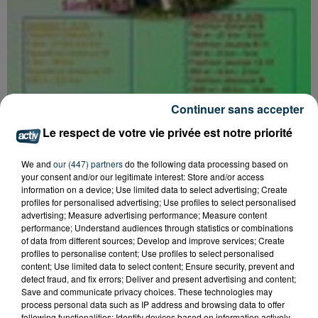
Continuer sans accepter
Le respect de votre vie privée est notre priorité
We and
our (447) partners
do the following data processing based on
your consent and/or our legitimate interest: Store and/or access
information on a device; Use limited data to select advertising; Create
profiles for personalised advertising; Use profiles to select personalised
advertising; Measure advertising performance; Measure content
performance; Understand audiences through statistics or combinations
of data from different sources; Develop and improve services; Create
profiles to personalise content; Use profiles to select personalised
Tarif
Payant
content; Use limited data to select content; Ensure security, prevent and
detect fraud, and fix errors; Deliver and present advertising and content;
Save and communicate privacy choices. These technologies may
process personal data such as IP address and browsing data to offer
following functionalities: Identify devices based on information actively