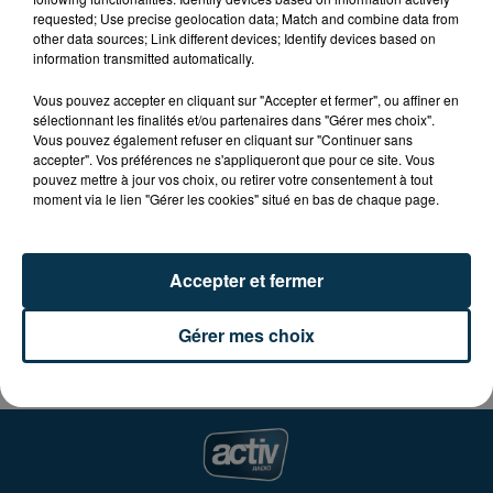
Samedi 7 et dimanche 8 Juin, c'est le 29ème triathlon
requested; Use precise geolocation data; Match and combine data from
other data sources; Link different devices; Identify devices based on
de Roanne-Villerest!
information transmitted automatically.
Rendez-vous le samedi pour 2 aquathlons et un
Vous pouvez accepter en cliquant sur "Accepter et fermer", ou affiner en
duathlon, et le dimanche sera une journée 100%
sélectionnant les finalités et/ou partenaires dans "Gérer mes choix".
Vous pouvez également refuser en cliquant sur "Continuer sans
triathlon avec 2 triathlons adultes et 2 triathlons
accepter". Vos préférences ne s'appliqueront que pour ce site. Vous
jeunes pour les 8/11 ans et les 12/15 ans!
pouvez mettre à jour vos choix, ou retirer votre consentement à tout
moment via le lien "Gérer les cookies" situé en bas de chaque page.
Rendez-vous au lac de Villerest samedi 7 et dimanche
8 Juin!
Accepter et fermer
Plus d'infos sur www.roannetriathlon.com/villerest
Gérer mes choix