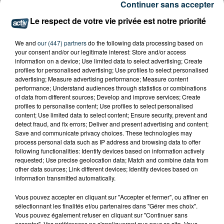
Continuer sans accepter
Le respect de votre vie privée est notre priorité
We and
our (447) partners
do the following data processing based on
your consent and/or our legitimate interest: Store and/or access
information on a device; Use limited data to select advertising; Create
profiles for personalised advertising; Use profiles to select personalised
advertising; Measure advertising performance; Measure content
performance; Understand audiences through statistics or combinations
of data from different sources; Develop and improve services; Create
profiles to personalise content; Use profiles to select personalised
Tarif
Payant
content; Use limited data to select content; Ensure security, prevent and
detect fraud, and fix errors; Deliver and present advertising and content;
Save and communicate privacy choices. These technologies may
process personal data such as IP address and browsing data to offer
following functionalities: Identify devices based on information actively
Venez encourager les Choraliens pour leur match à
requested; Use precise geolocation data; Match and combine data from
domicile de la pro B, contre Vichy-Clermont, vendredi
other data sources; Link different devices; Identify devices based on
information transmitted automatically.
17 mai à 20H.
Vous pouvez accepter en cliquant sur "Accepter et fermer", ou affiner en
Infos sur
chorale-roanne.com
sélectionnant les finalités et/ou partenaires dans "Gérer mes choix".
Vous pouvez également refuser en cliquant sur "Continuer sans
accepter". Vos préférences ne s'appliqueront que pour ce site. Vous