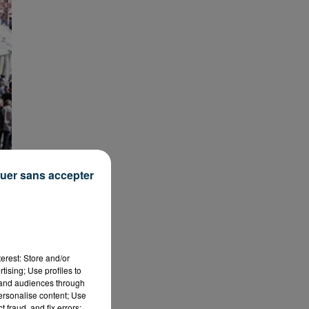
uer sans accepter
erest: Store and/or
tising; Use profiles to
tand audiences through
personalise content; Use
 fraud, and fix errors;