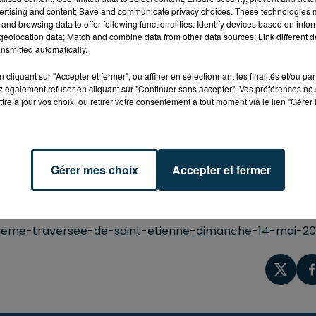
ertising and content; Save and communicate privacy choices. These technologies
and browsing data to offer following functionalities: Identify devices based on infor
eolocation data; Match and combine data from other data sources; Link different de
nsmitted automatically.
cliquant sur "Accepter et fermer", ou affiner en sélectionnant les finalités et/ou pa
Etienne le dimanche 14 mai.
 également refuser en cliquant sur "Continuer sans accepter". Vos préférences ne 
tre à jour vos choix, ou retirer votre consentement à tout moment via le lien "Gérer 
 l'après midi, pique-nique confectionné par vos soins.
0
Gérer mes choix
Accepter et fermer
à deux roues.
/3eme-traversee-de-saint-etienne-dimanche-14-mai-20