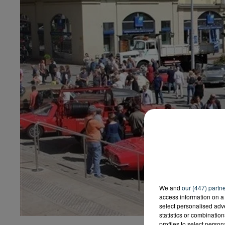
We and
our (447) partn
access information on a 
select personalised ad
statistics or combinatio
profiles to select person