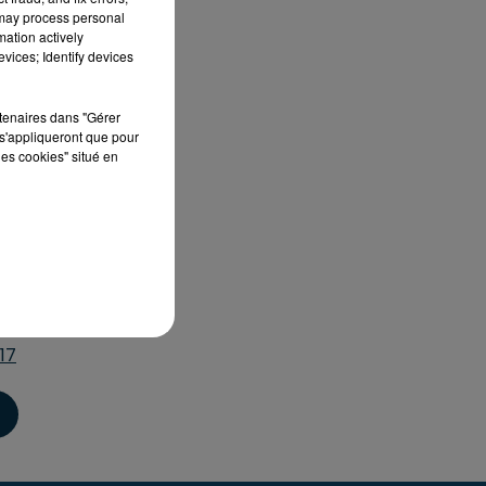
 may process personal
mation actively
vices; Identify devices
rtenaires dans "Gérer
s'appliqueront que pour
les cookies" situé en
17