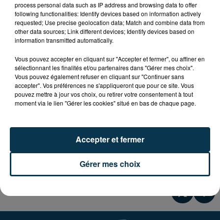
Champs de foire à Grénieux de 5h30 à 14h
process personal data such as IP address and browsing data to offer
following functionalities: Identify devices based on information actively
requested; Use precise geolocation data; Match and combine data from
- plus de 150 exposants
other data sources; Link different devices; Identify devices based on
- buvette et restauration tenus par les associations
information transmitted automatically.
locales
- matériel agricole, animaux (chevaux, bovins, basse
Vous pouvez accepter en cliquant sur "Accepter et fermer", ou affiner en
sélectionnant les finalités et/ou partenaires dans "Gérer mes choix".
cours) , plantes et fleurs et forains ....
Vous pouvez également refuser en cliquant sur "Continuer sans
accepter". Vos préférences ne s'appliqueront que pour ce site. Vous
-Parking Gratuit
pouvez mettre à jour vos choix, ou retirer votre consentement à tout
moment via le lien "Gérer les cookies" situé en bas de chaque page.
Renseignements : Mairie de Nervieux 04.77.28.12.09 ou
www.nervieux.fr
Accepter et fermer
Gérer mes choix