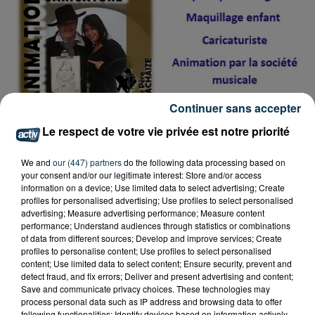
Continuer sans accepter
Le respect de votre vie privée est notre priorité
We and
our (447) partners
do the following data processing based on
your consent and/or our legitimate interest: Store and/or access
information on a device; Use limited data to select advertising; Create
profiles for personalised advertising; Use profiles to select personalised
advertising; Measure advertising performance; Measure content
performance; Understand audiences through statistics or combinations
of data from different sources; Develop and improve services; Create
profiles to personalise content; Use profiles to select personalised
Tarif
Payant
content; Use limited data to select content; Ensure security, prevent and
detect fraud, and fix errors; Deliver and present advertising and content;
Save and communicate privacy choices. These technologies may
process personal data such as IP address and browsing data to offer
following functionalities: Identify devices based on information actively