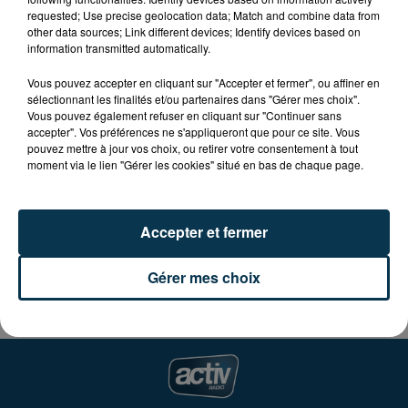
L'association Familles Rurales de la Pacaudière vous
requested; Use precise geolocation data; Match and combine data from
other data sources; Link different devices; Identify devices based on
invite à fêter l'été, mercredi 8 août.
information transmitted automatically.
Au programme :
Vous pouvez accepter en cliquant sur "Accepter et fermer", ou affiner en
sélectionnant les finalités et/ou partenaires dans "Gérer mes choix".
Vous pouvez également refuser en cliquant sur "Continuer sans
Marché d'été de 16H à 21H et animations estivales :
accepter". Vos préférences ne s'appliqueront que pour ce site. Vous
jeux pour petits et grands, maquillage enfants,
pouvez mettre à jour vos choix, ou retirer votre consentement à tout
caricaturiste, animation musicale et repas animé avec
moment via le lien "Gérer les cookies" situé en bas de chaque page.
jambon à la broche à la salle de l'ERA.
Accepter et fermer
Réservations possibles auprès de l'association
Familles Rurales de la Pacaudière.
Gérer mes choix