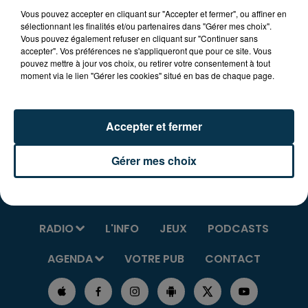
Samedi 16, maquillage, travaux peinture
Vous pouvez accepter en cliquant sur "Accepter et fermer", ou affiner en
Dimanche 17 - Calèche mini chevaux, marché
sélectionnant les finalités et/ou partenaires dans "Gérer mes choix".
Vous pouvez également refuser en cliquant sur "Continuer sans
artisanal avec l’association Vivre Bio
accepter". Vos préférences ne s'appliqueront que pour ce site. Vous
les 2 jours, distribution de papillotes
pouvez mettre à jour vos choix, ou retirer votre consentement à tout
moment via le lien "Gérer les cookies" situé en bas de chaque page.
Plus d’infos sur le site
vitrinesderoanne.com
Accepter et fermer
Gérer mes choix
RADIO
L'INFO
JEUX
PODCASTS
AGENDA
VOTRE PUB
CONTACT