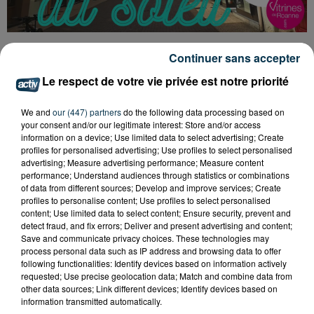
Continuer sans accepter
Tarif
Payant
Le respect de votre vie privée est notre priorité
We and
our (447) partners
do the following data processing based on
Samedi 16 et Dimanche 17 décembre, animations sur
your consent and/or our legitimate interest: Store and/or access
information on a device; Use limited data to select advertising; Create
la Place du Marché pour les enfants
profiles for personalised advertising; Use profiles to select personalised
● Spectacles de marionnettes :
advertising; Measure advertising performance; Measure content
performance; Understand audiences through statistics or combinations
of data from different sources; Develop and improve services; Create
Samedi 16 - Compagnie Dychka & CIE (3 séances : 11h,
profiles to personalise content; Use profiles to select personalised
14h et 15h30)
content; Use limited data to select content; Ensure security, prevent and
detect fraud, and fix errors; Deliver and present advertising and content;
Save and communicate privacy choices. These technologies may
Dimanche 17 - Compagnie de l'Impromptue (14h,
process personal data such as IP address and browsing data to offer
15h30 et 17h)
following functionalities: Identify devices based on information actively
requested; Use precise geolocation data; Match and combine data from
other data sources; Link different devices; Identify devices based on
● Animations enfants,
information transmitted automatically.