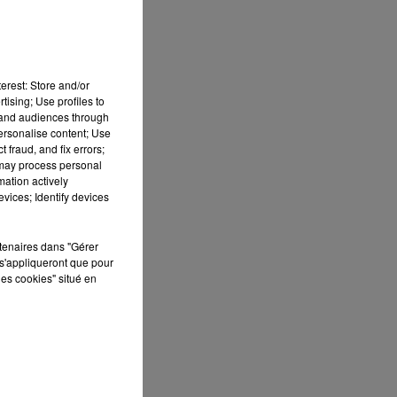
erest: Store and/or
tising; Use profiles to
tand audiences through
personalise content; Use
 fraud, and fix errors;
 may process personal
mation actively
vices; Identify devices
rtenaires dans "Gérer
s'appliqueront que pour
les cookies" situé en
-