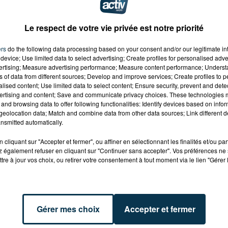
Le respect de votre vie privée est notre priorité
ers
do the following data processing based on your consent and/or our legitimate int
device; Use limited data to select advertising; Create profiles for personalised adver
vertising; Measure advertising performance; Measure content performance; Unders
ns of data from different sources; Develop and improve services; Create profiles to 
alised content; Use limited data to select content; Ensure security, prevent and detect
ertising and content; Save and communicate privacy choices. These technologies
and browsing data to offer following functionalities: Identify devices based on infor
eolocation data; Match and combine data from other data sources; Link different de
nsmitted automatically.
cliquant sur "Accepter et fermer", ou affiner en sélectionnant les finalités et/ou pa
 également refuser en cliquant sur "Continuer sans accepter". Vos préférences ne 
tre à jour vos choix, ou retirer votre consentement à tout moment via le lien "Gérer 
déroule les 11 et 12 octobre 2014 de 10H à 18H, à Sury-le
a marraine de l'événement, Emilie VAST, illustratrice
Gérer mes choix
Accepter et fermer