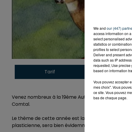
We and
our (447) partn
access information on a 
select personalised ad
statistics or combinatio
profiles to select person
Deliver and present adv
data such as IP address 
requested; Use precise g
based on information tra
Tarif
Payant
Vous pouvez accepter en 
mes choix". Vous pouvez
ce site. Vous pouvez met
Venez nombreux à la 19ème Automnale du Livre qui se 
bas de chaque page.
Comtal.
Le thème de cette année est la faune et la flore et l
plasticienne, sera bien évidemment présente.