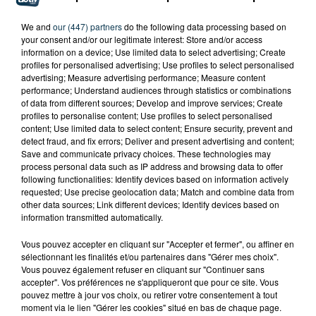
Tarif
Payant
We and
our (447) partners
do the following data processing based on
your consent and/or our legitimate interest: Store and/or access
information on a device; Use limited data to select advertising; Create
profiles for personalised advertising; Use profiles to select personalised
advertising; Measure advertising performance; Measure content
Comme tous les ans les pompiers de St Etienne
performance; Understand audiences through statistics or combinations
of data from different sources; Develop and improve services; Create
organisent leur fameux bal.
profiles to personalise content; Use profiles to select personalised
content; Use limited data to select content; Ensure security, prevent and
Dimanche 13 juillet à partir de 20h à la caserne de la
detect fraud, and fix errors; Deliver and present advertising and content;
Save and communicate privacy choices. These technologies may
Terrasse
process personal data such as IP address and browsing data to offer
following functionalities: Identify devices based on information actively
Entrée 10€ / Prévente 6€
requested; Use precise geolocation data; Match and combine data from
other data sources; Link different devices; Identify devices based on
information transmitted automatically.
Retransmission de la finale de la coupe du monde
Vous pouvez accepter en cliquant sur "Accepter et fermer", ou affiner en
sélectionnant les finalités et/ou partenaires dans "Gérer mes choix".
Vous pouvez également refuser en cliquant sur "Continuer sans
accepter". Vos préférences ne s'appliqueront que pour ce site. Vous
pouvez mettre à jour vos choix, ou retirer votre consentement à tout
moment via le lien "Gérer les cookies" situé en bas de chaque page.