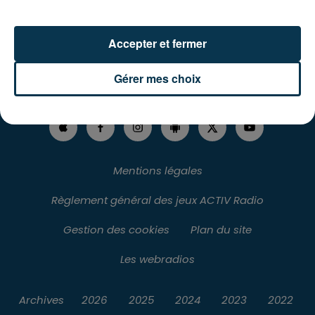
Accepter et fermer
RADIO
L'INFO
JEUX
PODCASTS
Gérer mes choix
AGENDA
VOTRE PUB
CONTACT
Mentions légales
Règlement général des jeux ACTIV Radio
Gestion des cookies
Plan du site
Les webradios
Archives
2026
2025
2024
2023
2022