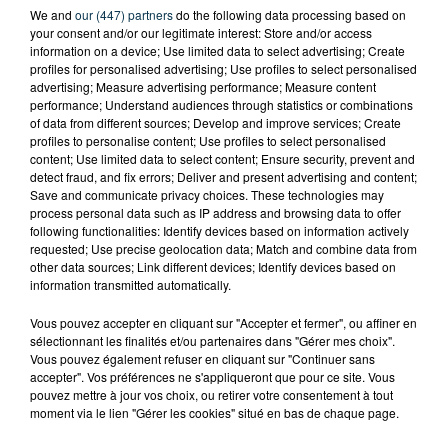
We and
our (447) partners
do the following data processing based on
Dimanche 4 juin, la Cité du Design fait son Brunch !
your consent and/or our legitimate interest: Store and/or access
information on a device; Use limited data to select advertising; Create
profiles for personalised advertising; Use profiles to select personalised
Rendez-vous de 10H à 18H dans le jardin Maurice
advertising; Measure advertising performance; Measure content
Combe à la Cité du Design de St-Etienne, pour de
performance; Understand audiences through statistics or combinations
of data from different sources; Develop and improve services; Create
nombreuses animations : ateliers pour enfants,
profiles to personalise content; Use profiles to select personalised
expositions et vente design, séance de yoga,
content; Use limited data to select content; Ensure security, prevent and
discussions/rencontres, initiation au swing,
detect fraud, and fix errors; Deliver and present advertising and content;
Save and communicate privacy choices. These technologies may
programmation musicale...
process personal data such as IP address and browsing data to offer
following functionalities: Identify devices based on information actively
Accès gratuit.
requested; Use precise geolocation data; Match and combine data from
other data sources; Link different devices; Identify devices based on
information transmitted automatically.
Infos sur
citedudesign.com
Vous pouvez accepter en cliquant sur "Accepter et fermer", ou affiner en
sélectionnant les finalités et/ou partenaires dans "Gérer mes choix".
Vous pouvez également refuser en cliquant sur "Continuer sans
accepter". Vos préférences ne s'appliqueront que pour ce site. Vous
pouvez mettre à jour vos choix, ou retirer votre consentement à tout
moment via le lien "Gérer les cookies" situé en bas de chaque page.