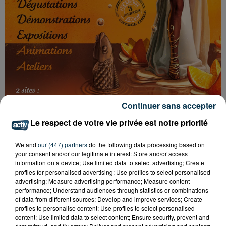
Continuer sans accepter
Le respect de votre vie privée est notre priorité
We and
our (447) partners
do the following data processing based on
your consent and/or our legitimate interest: Store and/or access
information on a device; Use limited data to select advertising; Create
profiles for personalised advertising; Use profiles to select personalised
Tarif
Payant
advertising; Measure advertising performance; Measure content
performance; Understand audiences through statistics or combinations
of data from different sources; Develop and improve services; Create
profiles to personalise content; Use profiles to select personalised
3 journées pur beurre de cacao pour petits et grands
content; Use limited data to select content; Ensure security, prevent and