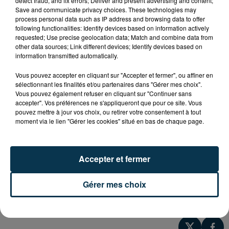
detect fraud, and fix errors; Deliver and present advertising and content;
à St-Just-St-Rambert !
Save and communicate privacy choices. These technologies may
process personal data such as IP address and browsing data to offer
"C'est tout chocolat" vous propose du 13 au 15
following functionalities: Identify devices based on information actively
requested; Use precise geolocation data; Match and combine data from
novembre, des dégustations, démonstrations,
other data sources; Link different devices; Identify devices based on
expositions, animations, ateliers, sur deux sites : à
information transmitted automatically.
l'Embarcadère et dans le Quartier Historique.
Vous pouvez accepter en cliquant sur "Accepter et fermer", ou affiner en
sélectionnant les finalités et/ou partenaires dans "Gérer mes choix".
Horaires d'ouverture :
Vous pouvez également refuser en cliquant sur "Continuer sans
- Vendredi de 14H à 19H
accepter". Vos préférences ne s'appliqueront que pour ce site. Vous
pouvez mettre à jour vos choix, ou retirer votre consentement à tout
- Samedi de 10H à 19H
moment via le lien "Gérer les cookies" situé en bas de chaque page.
- Dimanche de 10H à 18H
Le programme détaillé sur
www.cesttoutchocolat.fr
Accepter et fermer
Renseignements auprès de l'Office du Tourisme Loire-
Gérer mes choix
Forez au 04-77-52-05-14