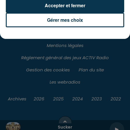
RADIO
L'INFO
JEUX
PODCASTS
Accepter et fermer
AGENDA
VOTRE PUB
CONTACT
Gérer mes choix
Mentions légales
Règlement général des jeux ACTIV Radio
Gestion des cookies
Plan du site
Les webradios
Archives
2026
2025
2024
2023
2022
Sucker