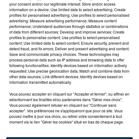
your consent and/or our legitimate interest: Store and/or access
information on a device; Use limited data to select advertising; Create
Tarif
Payant
profiles for personalised advertising; Use profiles to select personalised
advertising; Measure advertising performance; Measure content
performance; Understand audiences through statistics or combinations
of data from different sources; Develop and improve services; Create
profiles to personalise content; Use profiles to select personalised
Venez encourager les Choraliens pour leur 26ème
content; Use limited data to select content; Ensure security, prevent and
match en Jeep Elite contre Bourg en Bresse, le
detect fraud, and fix errors; Deliver and present advertising and content;
Save and communicate privacy choices. These technologies may
samedi 14 mars à 20H, à la Halle André Vacheresse à
process personal data such as IP address and browsing data to offer
Roanne.
following functionalities: Identify devices based on information actively
requested; Use precise geolocation data; Match and combine data from
other data sources; Link different devices; Identify devices based on
Infos et billetterie en ligne sur
chorale-roanne.com
information transmitted automatically.
Vous pouvez accepter en cliquant sur "Accepter et fermer", ou affiner en
sélectionnant les finalités et/ou partenaires dans "Gérer mes choix".
Vous pouvez également refuser en cliquant sur "Continuer sans
accepter". Vos préférences ne s'appliqueront que pour ce site. Vous
pouvez mettre à jour vos choix, ou retirer votre consentement à tout
moment via le lien "Gérer les cookies" situé en bas de chaque page.