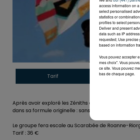
access information on a 
select personalised ad
statistics or combinatio
profiles to select person
Deliver and present adv
data such as IP address 
requested; Use precise g
based on information tra
Vous pouvez accepter en 
mes choix". Vous pouvez
ce site. Vous pouvez met
bas de chaque page.
Tarif
Payant
Après avoir exploré les Zéniths et les grands espac
dans sa formule originelle : sans filet, 3 guitares, 3 v
Le groupe fera escale au Scarabée de Roanne-Riorge
Tarif : 36 €