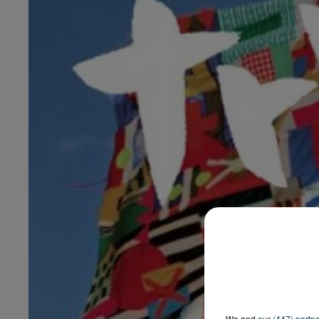
We and
our (447) partn