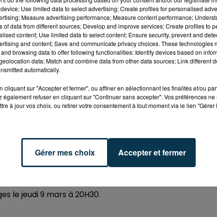
device; Use limited data to select advertising; Create profiles for personalised adver
vertising; Measure advertising performance; Measure content performance; Unders
ns of data from different sources; Develop and improve services; Create profiles to 
alised content; Use limited data to select content; Ensure security, prevent and detect
ertising and content; Save and communicate privacy choices. These technologies
and browsing data to offer following functionalities: Identify devices based on infor
eolocation data; Match and combine data from other data sources; Link different de
nsmitted automatically.
cliquant sur "Accepter et fermer", ou affiner en sélectionnant les finalités et/ou pa
 également refuser en cliquant sur "Continuer sans accepter". Vos préférences ne 
tre à jour vos choix, ou retirer votre consentement à tout moment via le lien "Gérer 
Gérer mes choix
Accepter et fermer
es avec leur nouveau spectacle, TRYO décide de revenir
oix et un percussionniste.
s le jeudi 9 mars à 20H30.