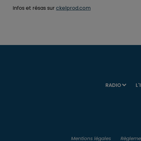
Infos et résas sur
ckelprod.com
RADIO
L'
Mentions légales
Règlemen