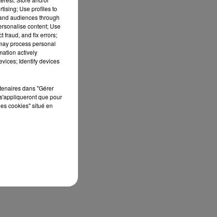
tising; Use profiles to
tand audiences through
personalise content; Use
 fraud, and fix errors;
 may process personal
mation actively
vices; Identify devices
rtenaires dans "Gérer
s'appliqueront que pour
les cookies" situé en