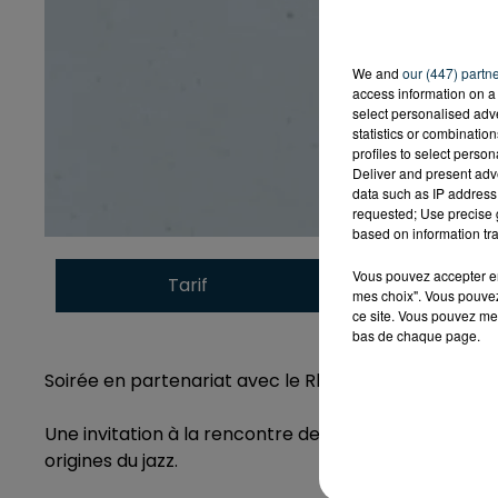
We and
our (447) partn
access information on a 
select personalised ad
statistics or combinatio
profiles to select person
Deliver and present adv
data such as IP address 
requested; Use precise g
based on information tra
Vous pouvez accepter en 
Tarif
Payant
mes choix". Vous pouvez
ce site. Vous pouvez met
bas de chaque page.
Soirée en partenariat avec le Rhino Jazz Festival
Une invitation à la rencontre des rythmes africains, 
origines du jazz.