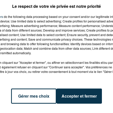
Le respect de votre vie privée est notre priorité
ers
do the following data processing based on your consent and/or our legitimate int
device; Use limited data to select advertising; Create profiles for personalised adver
vertising; Measure advertising performance; Measure content performance; Unders
ns of data from different sources; Develop and improve services; Create profiles to 
alised content; Use limited data to select content; Ensure security, prevent and detect
ertising and content; Save and communicate privacy choices. These technologies
and browsing data to offer following functionalities: Identify devices based on infor
eolocation data; Match and combine data from other data sources; Link different de
nsmitted automatically.
cliquant sur "Accepter et fermer", ou affiner en sélectionnant les finalités et/ou pa
 également refuser en cliquant sur "Continuer sans accepter". Vos préférences ne 
tre à jour vos choix, ou retirer votre consentement à tout moment via le lien "Gérer 
Gérer mes choix
Accepter et fermer
et plus particulièrement éthiopiens, qui ont nourri les