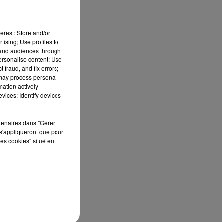
erest: Store and/or
tising; Use profiles to
tand audiences through
personalise content; Use
 fraud, and fix errors;
 may process personal
mation actively
vices; Identify devices
rtenaires dans "Gérer
s'appliqueront que pour
les cookies" situé en