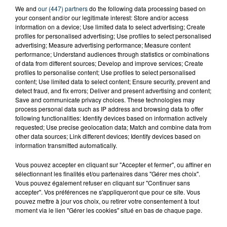
We and
our (447) partners
do the following data processing based on
your consent and/or our legitimate interest: Store and/or access
information on a device; Use limited data to select advertising; Create
profiles for personalised advertising; Use profiles to select personalised
advertising; Measure advertising performance; Measure content
Tarif
Payant
performance; Understand audiences through statistics or combinations
of data from different sources; Develop and improve services; Create
profiles to personalise content; Use profiles to select personalised
content; Use limited data to select content; Ensure security, prevent and
Jusqu'au 28 février, 4 peintres, 4 amies d'atelier, vous
detect fraud, and fix errors; Deliver and present advertising and content;
Save and communicate privacy choices. These technologies may
invitent à découvrir leurs oeuvres faites avec de la
process personal data such as IP address and browsing data to offer
peinture à l'huile, chacune dans un style différent, à la
following functionalities: Identify devices based on information actively
Médiathèque de Villars.
requested; Use precise geolocation data; Match and combine data from
other data sources; Link different devices; Identify devices based on
information transmitted automatically.
Entrée libre.
Vous pouvez accepter en cliquant sur "Accepter et fermer", ou affiner en
sélectionnant les finalités et/ou partenaires dans "Gérer mes choix".
Vous pouvez également refuser en cliquant sur "Continuer sans
accepter". Vos préférences ne s'appliqueront que pour ce site. Vous
pouvez mettre à jour vos choix, ou retirer votre consentement à tout
moment via le lien "Gérer les cookies" situé en bas de chaque page.