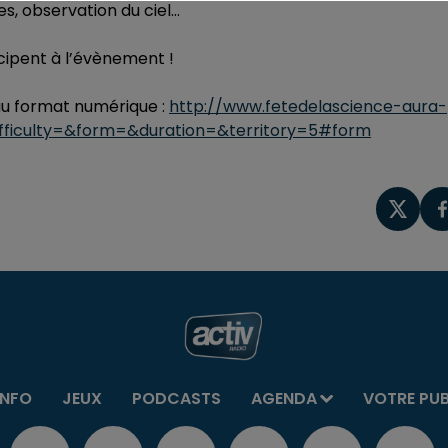
es, observation du ciel…
cipent à l’évènement !
 au format numérique :
http://www.fetedelascience-aura-
ficulty=&form=&duration=&territory=5#form
INFO
JEUX
PODCASTS
AGENDA
VOTRE PU