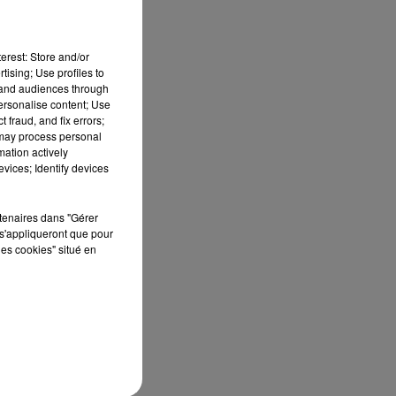
erest: Store and/or
tising; Use profiles to
tand audiences through
personalise content; Use
 fraud, and fix errors;
 may process personal
mation actively
vices; Identify devices
rtenaires dans "Gérer
s'appliqueront que pour
les cookies" situé en
es