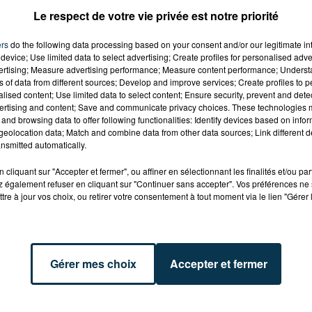
Le respect de votre vie privée est notre priorité
ers
do the following data processing based on your consent and/or our legitimate int
device; Use limited data to select advertising; Create profiles for personalised adver
vertising; Measure advertising performance; Measure content performance; Unders
ns of data from different sources; Develop and improve services; Create profiles to 
alised content; Use limited data to select content; Ensure security, prevent and detect
ertising and content; Save and communicate privacy choices. These technologies
and browsing data to offer following functionalities: Identify devices based on infor
eolocation data; Match and combine data from other data sources; Link different de
nsmitted automatically.
cliquant sur "Accepter et fermer", ou affiner en sélectionnant les finalités et/ou pa
 également refuser en cliquant sur "Continuer sans accepter". Vos préférences ne 
tre à jour vos choix, ou retirer votre consentement à tout moment via le lien "Gérer 
ences dans tout le département de la Loire !
Gérer mes choix
Accepter et fermer
é-es, il y en aura pour tous les goûts… et tous les âges !
ns de films, ateliers, conférences, expositions, expérienc