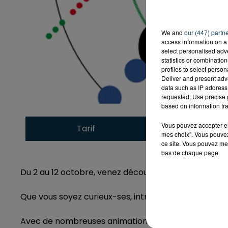
We and
our (447) partn
access information on a 
select personalised ad
statistics or combinatio
profiles to select person
Deliver and present adv
data such as IP address 
requested; Use precise g
based on information tra
Vous pouvez accepter en 
Tarif
Payant
mes choix". Vous pouvez
ce site. Vous pouvez met
bas de chaque page.
Du 2 au 12 octobre, venez découvrir et fêter les sci
Que vous soyez curieux-ses, intrigué-es ou expériment
Avec de nombreuses animations gratuites : projectio