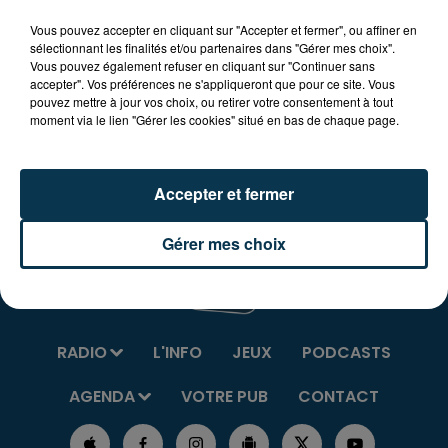
Venez nombreux fêter l'été à St-Just-Malmont !
Vous pouvez accepter en cliquant sur "Accepter et fermer", ou affiner en
sélectionnant les finalités et/ou partenaires dans "Gérer mes choix".
Samedi 4 et dimanche 5 juin, grand bal dancefloor, feu
Vous pouvez également refuser en cliquant sur "Continuer sans
d'artifice et grand spectacle "Plongeurs de l'extrême"
accepter". Vos préférences ne s'appliqueront que pour ce site. Vous
pouvez mettre à jour vos choix, ou retirer votre consentement à tout
ainsi que sosie de Michel Sardou seront au rendez-
moment via le lien "Gérer les cookies" situé en bas de chaque page.
vous !
Accepter et fermer
Gérer mes choix
RADIO
L'INFO
JEUX
PODCASTS
AGENDA
VOTRE PUB
CONTACT