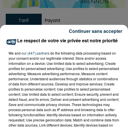
Tarif
Payant
Continuer sans accepter
Le respect de votre vie privée est notre priorité
Du vendredi 2 au lundi 5 août, c’est la Fête Patronale à
Briennon !
We and
our (447) partners
do the following data processing based on
your consent and/or our legitimate interest: Store and/or access
information on a device; Use limited data to select advertising; Create
Au programme :
profiles for personalised advertising; Use profiles to select personalised
- Vendredi : Challenge de pétanque à partir de 18H
advertising; Measure advertising performance; Measure content
- Samedi : Concours de boules à 9H, courses
performance; Understand audiences through statistics or combinations
of data from different sources; Develop and improve services; Create
pédestres à 17H. Repas à l'Espanade du Port à 20H30
profiles to personalise content; Use profiles to select personalised
et spectacle musical Irlandais à 21H
content; Use limited data to select content; Ensure security, prevent and
- Dimanche : Vide grenier à partir de 6H, concours de
detect fraud, and fix errors; Deliver and present advertising and content;
Save and communicate privacy choices. These technologies may
pêche à 9H et fête foraine toute la journée ! Animation
process personal data such as IP address and browsing data to offer
musicale, retraite aux flambeaux et feu d’artifice à
following functionalities: Identify devices based on information actively
22H30.
requested; Use precise geolocation data; Match and combine data from
other data sources; Link different devices; Identify devices based on
- Lundi : Dégustation d'andouillettes à partir de 9H et