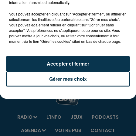
information transmitted automatically.
86ème Critérium cycliste à 16H (présence d'un invité
d'honneur en la personne de Lilian Calmejane,
Vous pouvez accepter en cliquant sur "Accepter et fermer", ou affiner en
sélectionnant les finalités et/ou partenaires dans "Gérer mes choix".
vainqueur d'étape sur le Tour de France et leader de
Vous pouvez également refuser en cliquant sur "Continuer sans
l'Equipe française Total Direct Energie lors du Tour
accepter". Vos préférences ne s'appliqueront que pour ce site. Vous
2019).
pouvez mettre à jour vos choix, ou retirer votre consentement à tout
moment via le lien "Gérer les cookies" situé en bas de chaque page.
Programme complet et détaillé sur
comitedesfetes-
briennon.fr
Accepter et fermer
Gérer mes choix
RADIO
L'INFO
JEUX
PODCASTS
AGENDA
VOTRE PUB
CONTACT