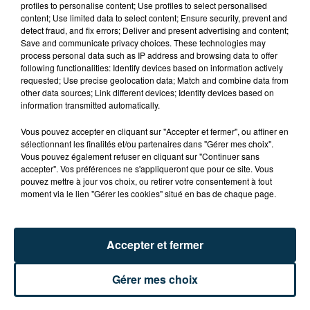
profiles to personalise content; Use profiles to select personalised
Le Comité des Fêtes de Salt-en-Donzy vous convie à
content; Use limited data to select content; Ensure security, prevent and
sa Fête Patronale du 12 au 14 juillet !
detect fraud, and fix errors; Deliver and present advertising and content;
Save and communicate privacy choices. These technologies may
process personal data such as IP address and browsing data to offer
Au programme :
following functionalities: Identify devices based on information actively
requested; Use precise geolocation data; Match and combine data from
Vendredi : Concours de pétanque à partir de
other data sources; Link different devices; Identify devices based on
information transmitted automatically.
18H30.
Vous pouvez accepter en cliquant sur "Accepter et fermer", ou affiner en
Samedi : Distribution des brioches, puis retraite
sélectionnant les finalités et/ou partenaires dans "Gérer mes choix".
aux flambeaux à 21H et enfin, Bal des Jeunes à
Vous pouvez également refuser en cliquant sur "Continuer sans
accepter". Vos préférences ne s'appliqueront que pour ce site. Vous
partir de 23H
pouvez mettre à jour vos choix, ou retirer votre consentement à tout
moment via le lien "Gérer les cookies" situé en bas de chaque page.
Dimanche : Foire artisanale de 10H à 18H.
Spectacle d'hypnose (ouvert au public
gratuitement) à partir de 20H, final avec un feu
Accepter et fermer
d'artifice à 22H30.
Gérer mes choix