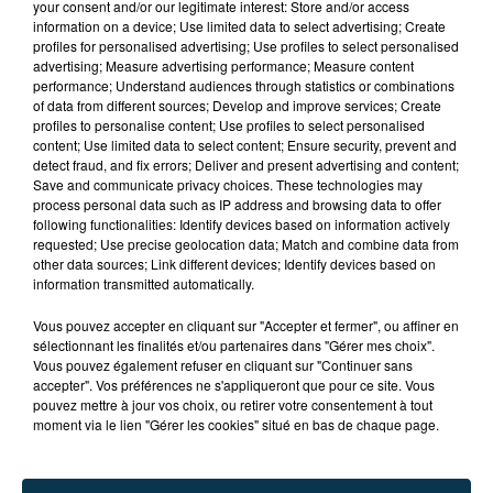
Du 28 au 30 août, Fête Patronale à Saint-Just-En-
your consent and/or our legitimate interest: Store and/or access
information on a device; Use limited data to select advertising; Create
Chevalet !
profiles for personalised advertising; Use profiles to select personalised
advertising; Measure advertising performance; Measure content
Au programme de ces trois jours de fête :
performance; Understand audiences through statistics or combinations
of data from different sources; Develop and improve services; Create
profiles to personalise content; Use profiles to select personalised
Vendredi, lancement des festivités avec un
content; Use limited data to select content; Ensure security, prevent and
barbecue géant et un lancer de lanternes.
detect fraud, and fix errors; Deliver and present advertising and content;
Save and communicate privacy choices. These technologies may
process personal data such as IP address and browsing data to offer
Samedi, animations l'après-midi, et le soir feu
following functionalities: Identify devices based on information actively
d'artifice d'exception, suivi d'un bal des jeunes
requested; Use precise geolocation data; Match and combine data from
other data sources; Link different devices; Identify devices based on
gratuit !
information transmitted automatically.
Dimanche après-midi, spectacle qui va donner
Vous pouvez accepter en cliquant sur "Accepter et fermer", ou affiner en
sélectionnant les finalités et/ou partenaires dans "Gérer mes choix".
des sensations aux plus jeunes comme aux plus
Vous pouvez également refuser en cliquant sur "Continuer sans
anciens, époustouflant !
accepter". Vos préférences ne s'appliqueront que pour ce site. Vous
pouvez mettre à jour vos choix, ou retirer votre consentement à tout
moment via le lien "Gérer les cookies" situé en bas de chaque page.
Rendez-vous sur le site internet les cascadeurs.com