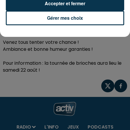
(Yves Forestier).
Accepter et fermer
Durant tout le week-end, le Comité des fêtes organise
Gérer mes choix
une
tombola géante avec à gagner un bon d'achat
voyage de 800 €
.
Venez tous tenter votre chance !
Ambiance et bonne humeur garanties !
Pour information : la tournée de brioches aura lieu le
samedi 22 août !
RADIO
L'INFO
JEUX
PODCASTS