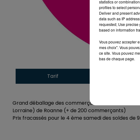
statistics or combinatio
profiles to select person
Deliver and present adv
data such as IP address 
requested; Use precise g
based on information tra
Vous pouvez accepter en 
mes choix". Vous pouvez
ce site. Vous pouvez met
bas de chaque page.
Tarif
Payant
Grand déballage des commerçants de tout le centre
Lorraine) de Roanne (+ de 200 commerçants)
Prix fracassés pour le 4 ème samedi des soldes de 9