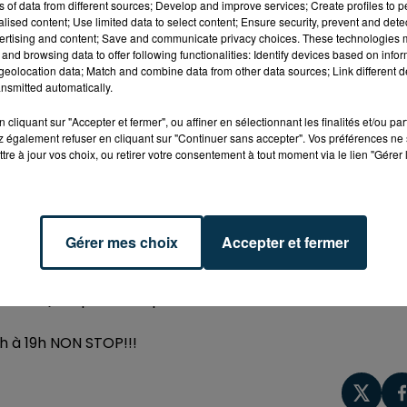
ns of data from different sources; Develop and improve services; Create profiles to 
alised content; Use limited data to select content; Ensure security, prevent and detect
ertising and content; Save and communicate privacy choices. These technologies
and browsing data to offer following functionalities: Identify devices based on infor
eolocation data; Match and combine data from other data sources; Link different de
nsmitted automatically.
cliquant sur "Accepter et fermer", ou affiner en sélectionnant les finalités et/ou pa
 également refuser en cliquant sur "Continuer sans accepter". Vos préférences ne 
tre à jour vos choix, ou retirer votre consentement à tout moment via le lien "Gérer 
Gérer mes choix
Accepter et fermer
 ville (Rue piétonne, place du marché, rue Alsace
h à 19h NON STOP!!!