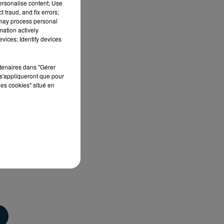
personalise content; Use
 fraud, and fix errors;
 may process personal
mation actively
vices; Identify devices
rtenaires dans "Gérer
s'appliqueront que pour
les cookies" situé en