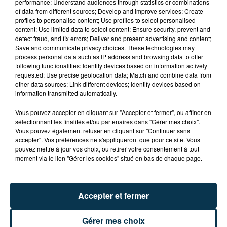
performance; Understand audiences through statistics or combinations
of data from different sources; Develop and improve services; Create
profiles to personalise content; Use profiles to select personalised
content; Use limited data to select content; Ensure security, prevent and
detect fraud, and fix errors; Deliver and present advertising and content;
Save and communicate privacy choices. These technologies may
process personal data such as IP address and browsing data to offer
following functionalities: Identify devices based on information actively
Tarif
Payant
requested; Use precise geolocation data; Match and combine data from
other data sources; Link different devices; Identify devices based on
information transmitted automatically.
Vous pouvez accepter en cliquant sur "Accepter et fermer", ou affiner en
Venez nombreux à la Grande Foire aux cerises et
sélectionnant les finalités et/ou partenaires dans "Gérer mes choix".
produits du terroir à Poncins, le samedi 3 juin !
Vous pouvez également refuser en cliquant sur "Continuer sans
accepter". Vos préférences ne s'appliqueront que pour ce site. Vous
pouvez mettre à jour vos choix, ou retirer votre consentement à tout
Exposition, vente de produits artisanaux.
moment via le lien "Gérer les cookies" situé en bas de chaque page.
Nombreuses coupes et récompenses pour exposants
de porcelets, moutons et équins.
Accepter et fermer
Brocante à partir de 6H.
Gérer mes choix