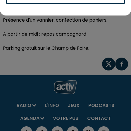
Présentation d'anciens tracteurs.
Présence d'un vannier, confection de paniers.
A partir de midi : repas campagnard
Parking gratuit sur le Champ de Foire.
RADIO
L'INFO
JEUX
PODCASTS
AGENDA
VOTRE PUB
CONTACT