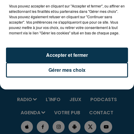
Vous pouvez accepter en cliquant sur "Accepter et fermer", ou affiner en
sélectionnant les finalités et/ou partenaires dans "Gérer mes choix".
Vous pouvez également refuser en cliquant sur "Continuer sans
Tarifs : 15 €.
accepter". Vos préférences ne s'appliqueront que pour ce site. Vous
pouvez mettre à jour vos choix, ou retirer votre consentement à tout
Plus d'infos au 06-23-66-66-33 ou sur la page
moment via le lien "Gérer les cookies" situé en bas de chaque page.
Facebook "Boxing Club du Soleil".
Accepter et fermer
Gérer mes choix
RADIO
L'INFO
JEUX
PODCASTS
AGENDA
VOTRE PUB
CONTACT