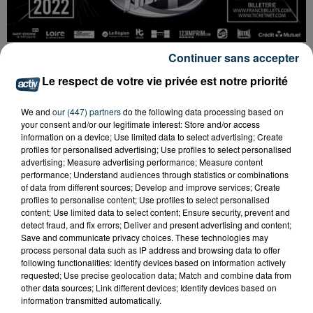
Continuer sans accepter
Tarif
Payant
Le respect de votre vie privée est notre priorité
We and
our (447) partners
do the following data processing based on
your consent and/or our legitimate interest: Store and/or access
Samedi 19 janvier à 19H30 aura lieu la grande soirée de
information on a device; Use limited data to select advertising; Create
boxe professionnelle : Le Retour des Champions,
profiles for personalised advertising; Use profiles to select personalised
advertising; Measure advertising performance; Measure content
organisée par le Boxing Club du Soleil et pugilistik au
performance; Understand audiences through statistics or combinations
gymnase de la Cotonne situé Boulevard du Docteur
of data from different sources; Develop and improve services; Create
Raoul Duval à St-Etienne.
profiles to personalise content; Use profiles to select personalised
content; Use limited data to select content; Ensure security, prevent and
detect fraud, and fix errors; Deliver and present advertising and content;
Au programme : 4 combats professionnels
Save and communicate privacy choices. These technologies may
process personal data such as IP address and browsing data to offer
following functionalities: Identify devices based on information actively
Newfel Ouatah, poids lourds
requested; Use precise geolocation data; Match and combine data from
other data sources; Link different devices; Identify devices based on
Maxime Devignaud, poids welters
information transmitted automatically.