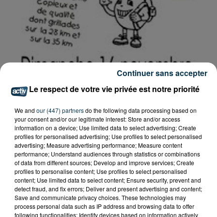
Continuer sans accepter
Le respect de votre vie privée est notre priorité
We and
our (447) partners
do the following data processing based on
your consent and/or our legitimate interest: Store and/or access
information on a device; Use limited data to select advertising; Create
profiles for personalised advertising; Use profiles to select personalised
advertising; Measure advertising performance; Measure content
performance; Understand audiences through statistics or combinations
of data from different sources; Develop and improve services; Create
Tarif
Payant
profiles to personalise content; Use profiles to select personalised
content; Use limited data to select content; Ensure security, prevent and
detect fraud, and fix errors; Deliver and present advertising and content;
Save and communicate privacy choices. These technologies may
process personal data such as IP address and browsing data to offer
Journée rien que pour vous les filles (enfin presque !!)
following functionalities: Identify devices based on information actively