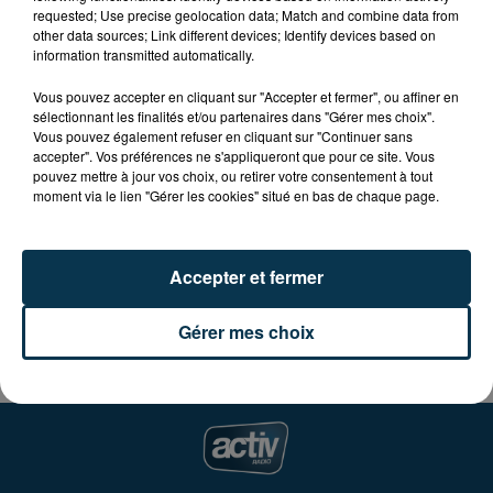
avec salon la journée et soirée chippendales.
requested; Use precise geolocation data; Match and combine data from
other data sources; Link different devices; Identify devices based on
information transmitted automatically.
Venez vous retrouver entre filles autour de pleins de
belles choses rien que pour vous, le samedi 21
Vous pouvez accepter en cliquant sur "Accepter et fermer", ou affiner en
novembre, de 10H à 18H, à la salle de Grangeneuve à
sélectionnant les finalités et/ou partenaires dans "Gérer mes choix".
Vous pouvez également refuser en cliquant sur "Continuer sans
Roche-la-Molière.
accepter". Vos préférences ne s'appliqueront que pour ce site. Vous
pouvez mettre à jour vos choix, ou retirer votre consentement à tout
Au programme : coin des créatrices, carré cocooning,
moment via le lien "Gérer les cookies" situé en bas de chaque page.
avalanche de cadeaux, démo toute la journée,
shooting photo avec les Misters Men...
Accepter et fermer
Entrée gratuite.
Gérer mes choix