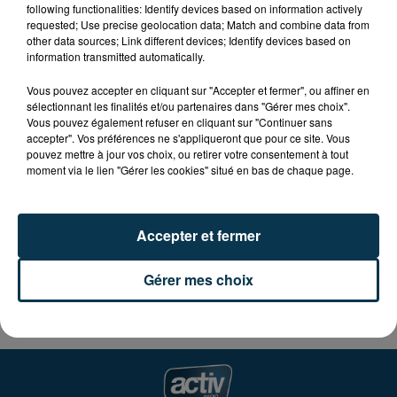
following functionalities: Identify devices based on information actively
La CoPLER organise son annuel Journée du Troc et du
requested; Use precise geolocation data; Match and combine data from
Réemploi le dimanche 20 novembre de 10H à 17H au
other data sources; Link different devices; Identify devices based on
Neulizium de Neulise.
information transmitted automatically.
Vous pouvez accepter en cliquant sur "Accepter et fermer", ou affiner en
Apportez et échangez gratuitement vos objets
sélectionnant les finalités et/ou partenaires dans "Gérer mes choix".
contre de nouveaux trésors ! (vêtements, livres,
Vous pouvez également refuser en cliquant sur "Continuer sans
vaisselles, petits électroménagers...)
accepter". Vos préférences ne s'appliqueront que pour ce site. Vous
pouvez mettre à jour vos choix, ou retirer votre consentement à tout
moment via le lien "Gérer les cookies" situé en bas de chaque page.
De nombreuses animations vous seront proposées.
"Pestacles" gratuits toute la journée.
Accepter et fermer
Infos sur :
copler.fr
Gérer mes choix