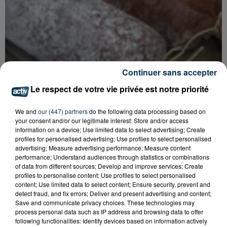
Continuer sans accepter
Le respect de votre vie privée est notre priorité
Tarif
Payant
We and
our (447) partners
do the following data processing based on
your consent and/or our legitimate interest: Store and/or access
information on a device; Use limited data to select advertising; Create
profiles for personalised advertising; Use profiles to select personalised
Venez déguster le boudin d'herbes, spécialité culinaire
advertising; Measure advertising performance; Measure content
de Boen-sur-Lignon, organisé par le Club de foot AS
performance; Understand audiences through statistics or combinations
of data from different sources; Develop and improve services; Create
Boen-Trelins, les 8 et 9 novembre.
profiles to personalise content; Use profiles to select personalised
content; Use limited data to select content; Ensure security, prevent and
Samedi à partir de 15H - Expo-vente de produits
detect fraud, and fix errors; Deliver and present advertising and content;
Save and communicate privacy choices. These technologies may
du terroir, animations des rues, spectacle avec le
process personal data such as IP address and browsing data to offer
groupe "Les Palm Trees"
following functionalities: Identify devices based on information actively