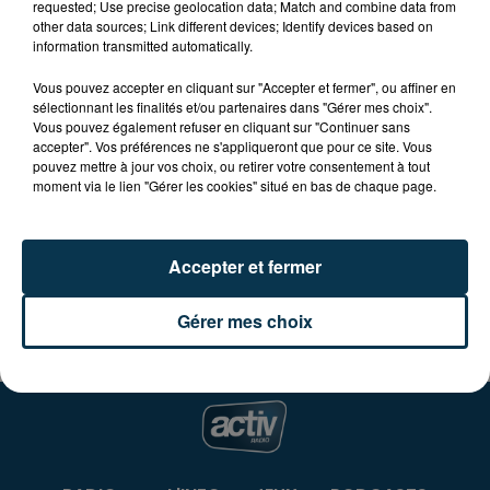
requested; Use precise geolocation data; Match and combine data from
other data sources; Link different devices; Identify devices based on
A partir de 19H30 - Repas dansant (prix 17 €)
information transmitted automatically.
Dimanche à partir de 8H - 16ème randonnée de
Vous pouvez accepter en cliquant sur "Accepter et fermer", ou affiner en
sélectionnant les finalités et/ou partenaires dans "Gérer mes choix".
la Fête du boudin d'herbes
Vous pouvez également refuser en cliquant sur "Continuer sans
accepter". Vos préférences ne s'appliqueront que pour ce site. Vous
A partir de 14H30 - Démonstrations de voitures
pouvez mettre à jour vos choix, ou retirer votre consentement à tout
moment via le lien "Gérer les cookies" situé en bas de chaque page.
télécommandées suivi d'un grand spectacle à la
salle des fêtes (prix 4 €)
Accepter et fermer
Gérer mes choix