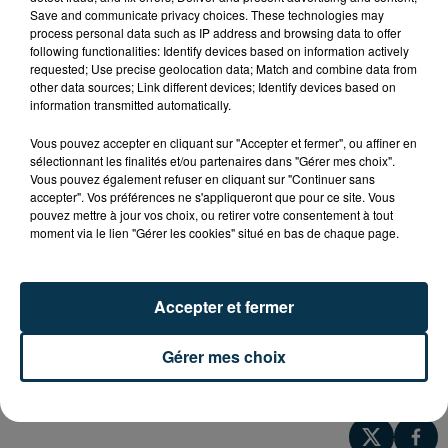
Save and communicate privacy choices. These technologies may
process personal data such as IP address and browsing data to offer
Mardi 28 mars à 20H30 dans le cadre des Mardi(s) du
following functionalities: Identify devices based on information actively
Grand Marais à Riorges : Jessy Lanza utilise la soul et le
requested; Use precise geolocation data; Match and combine data from
other data sources; Link different devices; Identify devices based on
R'n'B comme matière première d'une aventure
information transmitted automatically.
électronique avant-gardiste.
Vous pouvez accepter en cliquant sur "Accepter et fermer", ou affiner en
sélectionnant les finalités et/ou partenaires dans "Gérer mes choix".
Songe propose un R'n'B lunaire, dans la veine de Mia.
Vous pouvez également refuser en cliquant sur "Continuer sans
accepter". Vos préférences ne s'appliqueront que pour ce site. Vous
Dans le cadre du festival national "les Femmes s'en
pouvez mettre à jour vos choix, ou retirer votre consentement à tout
moment via le lien "Gérer les cookies" situé en bas de chaque page.
mêlent".
Tarifs : 3 €, 7 € et 10 €.
Accepter et fermer
Programme complet de la saison, infos et réservation
Gérer mes choix
sur
riorges.fr
et à la mairie de Riorges.