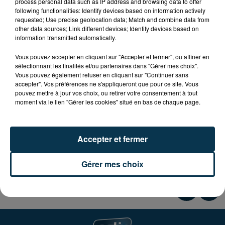
process personal data such as IP address and browsing data to offer
L'Union Sportive Renaisonnaise Apchonnaise organise
following functionalities: Identify devices based on information actively
son loto du foot le samedi 19 novembre à partir de
requested; Use precise geolocation data; Match and combine data from
20H, à la salle Culturelle Grange Vignat à Renaison.
other data sources; Link different devices; Identify devices based on
information transmitted automatically.
Plus de 3 500 € de lots (aspirateur, tablettes, bons
Vous pouvez accepter en cliquant sur "Accepter et fermer", ou affiner en
d'achat, électroménager...)
sélectionnant les finalités et/ou partenaires dans "Gérer mes choix".
Vous pouvez également refuser en cliquant sur "Continuer sans
accepter". Vos préférences ne s'appliqueront que pour ce site. Vous
Partie enfants gratuite (tous les enfants seront
pouvez mettre à jour vos choix, ou retirer votre consentement à tout
récompensés).
moment via le lien "Gérer les cookies" situé en bas de chaque page.
4 € le carton, 10 € les 6, 16 € les 12, 20 € les 16 (+ 2
offerts par l'association).
Accepter et fermer
Tirage automatique, affichage sur écran géant.
Gérer mes choix