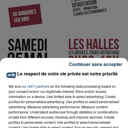
Continuer sans accepter
Le respect de votre vie privée est notre priorité
We and
our (447) partners
do the following data processing based on
your consent and/or our legitimate interest: Store and/or access
information on a device; Use limited data to select advertising; Create
profiles for personalised advertising; Use profiles to select personalised
Tarif
Payant
advertising; Measure advertising performance; Measure content
performance; Understand audiences through statistics or combinations
of data from different sources; Develop and improve services; Create
profiles to personalise content; Use profiles to select personalised
content; Use limited data to select content; Ensure security, prevent and