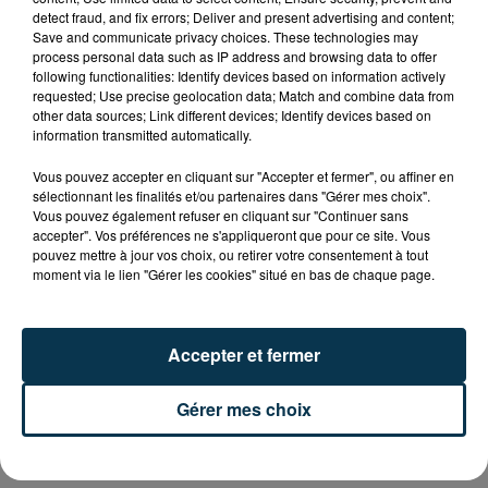
Le Marché
aux V
ins
de St-Etienne aura lieu aux Halles
detect fraud, and fix errors; Deliver and present advertising and content;
Save and communicate privacy choices. These technologies may
Mazerat, Cours Victor Hugo (à côté du parking des
process personal data such as IP address and browsing data to offer
Ursules),
le samedi 25 mai 2019 de 9H30 à 19H.
following functionalities: Identify devices based on information actively
requested; Use precise geolocation data; Match and combine data from
other data sources; Link different devices; Identify devices based on
30 vignerons seront présents
information transmitted automatically.
150 vins à déguster
Vous pouvez accepter en cliquant sur "Accepter et fermer", ou affiner en
sélectionnant les finalités et/ou partenaires dans "Gérer mes choix".
Vous pouvez également refuser en cliquant sur "Continuer sans
Dégustation et vente au prix direct propriété
accepter". Vos préférences ne s'appliqueront que pour ce site. Vous
pouvez mettre à jour vos choix, ou retirer votre consentement à tout
moment via le lien "Gérer les cookies" situé en bas de chaque page.
Animations, Bar à vins, bar à huîtres, Bar à
charcuteries, stand saucisson à la truffe...
Accepter et fermer
Entrée libre
Gérer mes choix