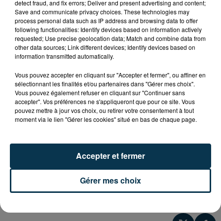
detect fraud, and fix errors; Deliver and present advertising and content;
Le Model Festival est le premier rassemblement
Save and communicate privacy choices. These technologies may
français de 4x4 radio-commandés qui aura lieu du
process personal data such as IP address and browsing data to offer
following functionalities: Identify devices based on information actively
vendredi 3 au dimanche 5 septembre à Saint-Cyr
requested; Use precise geolocation data; Match and combine data from
près d’Annonay.
other data sources; Link different devices; Identify devices based on
information transmitted automatically.
L’entrée est libre et vous découvrirez des 4x4
Vous pouvez accepter en cliquant sur "Accepter et fermer", ou affiner en
miniatures extrêmement réalistes sur des parcours
sélectionnant les finalités et/ou partenaires dans "Gérer mes choix".
naturels et artificiels spécialement conçus pour
Vous pouvez également refuser en cliquant sur "Continuer sans
l’occasion.
accepter". Vos préférences ne s'appliqueront que pour ce site. Vous
pouvez mettre à jour vos choix, ou retirer votre consentement à tout
moment via le lien "Gérer les cookies" situé en bas de chaque page.
Un mini dakar avec road-book sera organisé pour
cette édition 2021 et un espace ouvert à tous sera
proposé pour vous initier au pilotage du scale : un
Accepter et fermer
catégorie pleine essor dans le monde du modélisme
et du loisir outdoor.
Gérer mes choix
Plus d’infos :
modelfestival.fr