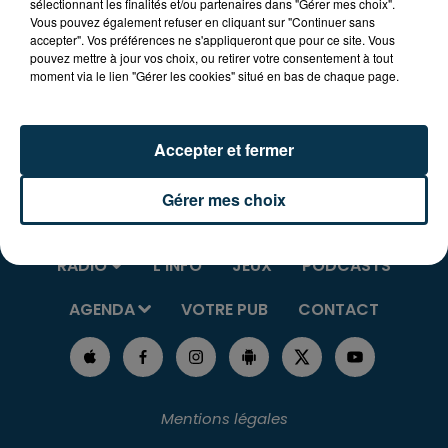
sélectionnant les finalités et/ou partenaires dans "Gérer mes choix".
68.
Vous pouvez également refuser en cliquant sur "Continuer sans
accepter". Vos préférences ne s'appliqueront que pour ce site. Vous
pouvez mettre à jour vos choix, ou retirer votre consentement à tout
Programmation complète :
www.copler.fr
moment via le lien "Gérer les cookies" situé en bas de chaque page.
Accepter et fermer
Gérer mes choix
RADIO
L'INFO
JEUX
PODCASTS
AGENDA
VOTRE PUB
CONTACT
Mentions légales