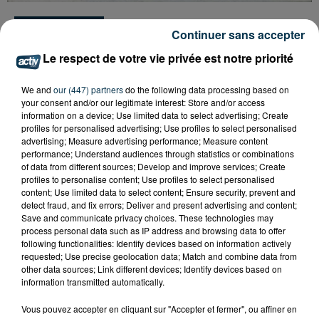
Tarif
Payant
Continuer sans accepter
Le respect de votre vie privée est notre priorité
We and
our (447) partners
do the following data processing based on
Rendez-vous sur la terrasse du Château de la Roche
your consent and/or our legitimate interest: Store and/or access
pour partager un apéro et un concert au milieu du
information on a device; Use limited data to select advertising; Create
fleuve.
profiles for personalised advertising; Use profiles to select personalised
advertising; Measure advertising performance; Measure content
performance; Understand audiences through statistics or combinations
Embarquement chaque vendredi de juillet et août à
of data from different sources; Develop and improve services; Create
19H30.
profiles to personalise content; Use profiles to select personalised
content; Use limited data to select content; Ensure security, prevent and
detect fraud, and fix errors; Deliver and present advertising and content;
Ce vendredi 24 juillet, The Summer rebellion,
Save and communicate privacy choices. These technologies may
audacieux duo virevoltant sur les platebandes du
process personal data such as IP address and browsing data to offer
following functionalities: Identify devices based on information actively
blues, pop sous influence rock.
requested; Use precise geolocation data; Match and combine data from
other data sources; Link different devices; Identify devices based on
Ouverture des portes à 19H.
information transmitted automatically.
Vous pouvez accepter en cliquant sur "Accepter et fermer", ou affiner en
Il est vivement conseillé de réserver au 04-77-64-97-