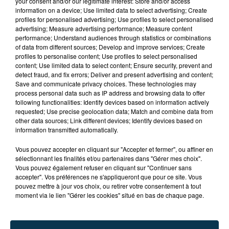
your consent and/or our legitimate interest: Store and/or access
Villerest, le dimanche 15 septembre.
information on a device; Use limited data to select advertising; Create
profiles for personalised advertising; Use profiles to select personalised
Il s'agit d'une compétition sportive ouverte au grand
advertising; Measure advertising performance; Measure content
performance; Understand audiences through statistics or combinations
public, par équipe de 3 !
of data from different sources; Develop and improve services; Create
profiles to personalise content; Use profiles to select personalised
4 parcours sont proposés, chaque raid se compose
content; Use limited data to select content; Ensure security, prevent and
detect fraud, and fix errors; Deliver and present advertising and content;
d'un enchaînement de plusieurs disciplines qui varient
Save and communicate privacy choices. These technologies may
en fonction des parcours : Trail, VTT, CO, épreuve de
process personal data such as IP address and browsing data to offer
précision, épreuve sur corde...
following functionalities: Identify devices based on information actively
requested; Use precise geolocation data; Match and combine data from
other data sources; Link different devices; Identify devices based on
Discipline en plein essor, le Raid mélange sport
information transmitted automatically.
outdoor et endurance extrême.
Vous pouvez accepter en cliquant sur "Accepter et fermer", ou affiner en
Il associe efforts et milieux naturels, compétition
sélectionnant les finalités et/ou partenaires dans "Gérer mes choix".
acharnée et découverte des plus beaux sites de notre
Vous pouvez également refuser en cliquant sur "Continuer sans
département.
accepter". Vos préférences ne s'appliqueront que pour ce site. Vous
pouvez mettre à jour vos choix, ou retirer votre consentement à tout
moment via le lien "Gérer les cookies" situé en bas de chaque page.
Nouveau cette année, le Raid Nature 42 s’invite en
milieu urbain, avec un parcours sportif entre ville et
campagne !