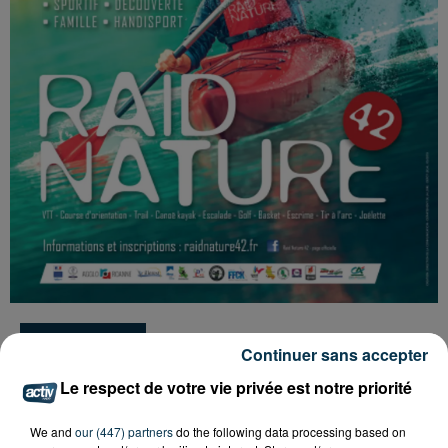
Tarif
Payant
Continuer sans accepter
Le respect de votre vie privée est notre priorité
Pour sa 14ème édition, le Raid Nature 42 vous invite à
We and
our (447) partners
do the following data processing based on