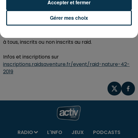
Accepter et fermer
Un défi entreprise est également proposé !
Gérer mes choix
Sur place, profitez du village partenaire avec
animations, démonstrations, jeux en bois, accessibles
à tous, inscrits ou non inscrits au raid.
Infos et inscriptions sur
inscriptions.raidsaventure.fr/event/raid-nature-42-
2019
RADIO
L'INFO
JEUX
PODCASTS