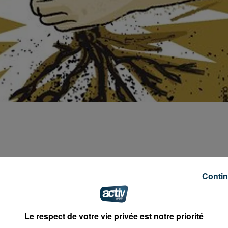
âtralisé sur la côte roannaise.
Contin
 30 km à réaliser en voiture ou en deux roues.
Le respect de votre vie privée est notre priorité
ncours photos avec remise de prix et diner festif.