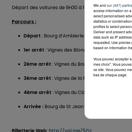
We and
our (447) partn
Départ des voitures de 9H30 à 13H30.
access information on a 
select personalised ad
Parcours :
statistics or combinatio
profiles to select person
Deliver and present adv
Départ
: Bourg d’Ambierle
data such as IP address 
requested; Use precise g
based on information tra
1er arrêt
: Vignes des Blondins à Renaison
Vous pouvez accepter en 
2ème arrêt
: Vignes du Bouthéran à St André 
mes choix". Vous pouvez
ce site. Vous pouvez met
bas de chaque page.
3ème arrêt
: Vignes de la Rochette à Villemont
4ème arrêt
: Vignes du Clos du Puy à St Jean S
Arrivée :
Bourg de St Jean St Maurice
Billetterie Web
:
http://ypl.me/5ZU