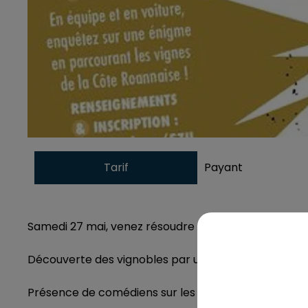
Tarif
Payant
Samedi 27 mai, venez résoudre l’énigme du rallye thé
Découverte des vignobles par un parcours de plus de
Présence de comédiens sur les lieux des énigmes, co