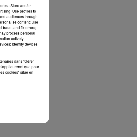
erest: Store and/or
tising; Use profiles to
tand audiences through
personalise content; Use
 fraud, and fix errors;
 may process personal
mation actively
vices; Identify devices
rtenaires dans "Gérer
s'appliqueront que pour
les cookies" situé en