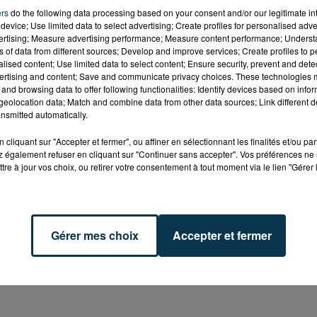
ers
do the following data processing based on your consent and/or our legitimate int
device; Use limited data to select advertising; Create profiles for personalised adver
vertising; Measure advertising performance; Measure content performance; Unders
ns of data from different sources; Develop and improve services; Create profiles to 
alised content; Use limited data to select content; Ensure security, prevent and detect
ertising and content; Save and communicate privacy choices. These technologies
and browsing data to offer following functionalities: Identify devices based on infor
eolocation data; Match and combine data from other data sources; Link different de
nsmitted automatically.
cliquant sur "Accepter et fermer", ou affiner en sélectionnant les finalités et/ou pa
d’Apchon
 également refuser en cliquant sur "Continuer sans accepter". Vos préférences ne 
tre à jour vos choix, ou retirer votre consentement à tout moment via le lien "Gérer 
ais
t Maurice
Gérer mes choix
Accepter et fermer