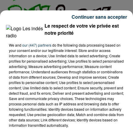
Continuer sans accepter
Le respect de votre vie privée est
notre priorité
Tarif
Payant
We and
our (447) partners
do the following data processing based on
your consent and/or our legitimate interest: Store and/or access
information on a device; Use limited data to select advertising; Create
profiles for personalised advertising; Use profiles to select personalised
advertising; Measure advertising performance; Measure content
Le dimanche 20 Avril, l'association des parents
performance; Understand audiences through statistics or combinations
of data from different sources; Develop and improve services; Create
d'élèves de Verrières et Lérigneux organise le Run and
profiles to personalise content; Use profiles to select personalised
Bike, une rando-course avec 4 parcours au choix de
content; Use limited data to select content; Ensure security, prevent and
2,5 à 20kms pour partir à la découverte des Monts du
detect fraud, and fix errors; Deliver and present advertising and content;
Save and communicate privacy choices. These technologies may
Forez.
process personal data such as IP address and browsing data to offer
following functionalities: Identify devices based on information actively
Les départs se feront tous les quarts d'heure, de 8h30
requested; Use precise geolocation data; Match and combine data from
other data sources; Link different devices; Identify devices based on
à 16h.
information transmitted automatically.