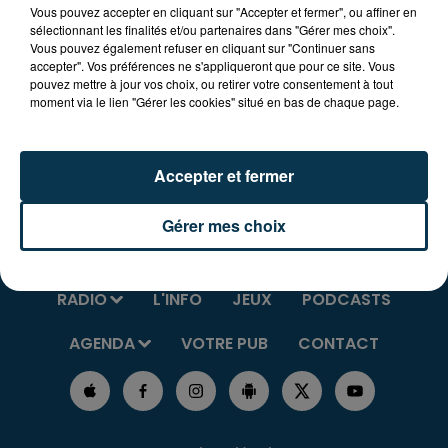
VTTistes et randonneurs , venez nombreux !! Des
Vous pouvez accepter en cliquant sur "Accepter et fermer", ou affiner en
ravitaillements et collations sont prévus à l'arrivée.
sélectionnant les finalités et/ou partenaires dans "Gérer mes choix".
Vous pouvez également refuser en cliquant sur "Continuer sans
accepter". Vos préférences ne s'appliqueront que pour ce site. Vous
Rendez-vous le 20 Avril sur le site de la miellerie
pouvez mettre à jour vos choix, ou retirer votre consentement à tout
Marnat et d'Abiessence à Verrières en Forez!
moment via le lien "Gérer les cookies" situé en bas de chaque page.
Accepter et fermer
Gérer mes choix
RADIO
L'INFO
JEUX
PODCASTS
AGENDA
VOTRE PUB
CONTACT