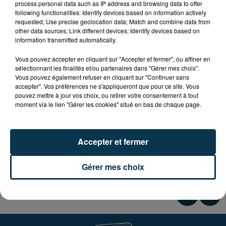
process personal data such as IP address and browsing data to offer
following functionalities: Identify devices based on information actively
Le Salon de la gastronomie et des Arts de la table,
requested; Use precise geolocation data; Match and combine data from
other data sources; Link different devices; Identify devices based on
aura lieu samedi 17 et dimanche 18 octobre à Saint-
information transmitted automatically.
Galmier, place de la Devise à la Galerie du Caveau des
Arts à Saint-Galmier, en partenariat avec la Source
Vous pouvez accepter en cliquant sur "Accepter et fermer", ou affiner en
sélectionnant les finalités et/ou partenaires dans "Gérer mes choix".
BADOIT.
Vous pouvez également refuser en cliquant sur "Continuer sans
accepter". Vos préférences ne s'appliqueront que pour ce site. Vous
Entrée gratuite.
pouvez mettre à jour vos choix, ou retirer votre consentement à tout
moment via le lien "Gérer les cookies" situé en bas de chaque page.
- Au programme : 28 exposants, dégustation de
spécialités, mais aussi ateliers cuisine et œnologie sur
Accepter et fermer
inscriptions au tarif de 10€ par personne !
Gérer mes choix
- Pour plus d'infos rendez-vous sur
saint-galmier.fr