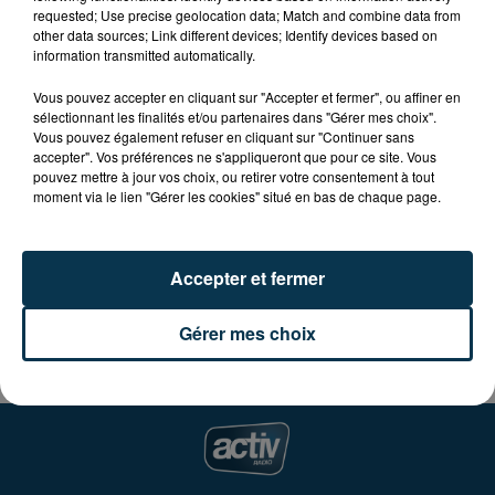
Vendredi 17 mars à 20H, soirée caritative à la salle des
requested; Use precise geolocation data; Match and combine data from
Fêtes de St-Bonnet-les-Oules.
other data sources; Link different devices; Identify devices based on
information transmitted automatically.
Au programme : cabaret, chansons de variété, magie,
Vous pouvez accepter en cliquant sur "Accepter et fermer", ou affiner en
mentaliste, ventriloque, illusionniste...
sélectionnant les finalités et/ou partenaires dans "Gérer mes choix".
Vous pouvez également refuser en cliquant sur "Continuer sans
accepter". Vos préférences ne s'appliqueront que pour ce site. Vous
L'association "Courez pour moi" vient en aide aux
pouvez mettre à jour vos choix, ou retirer votre consentement à tout
enfants touchés par la diplégie spastique.
moment via le lien "Gérer les cookies" situé en bas de chaque page.
Tarifs : 10 € pour les adultes et 5 € pour les enfants.
Accepter et fermer
Infos sur la page Facebook courezpourmoi
Gérer mes choix