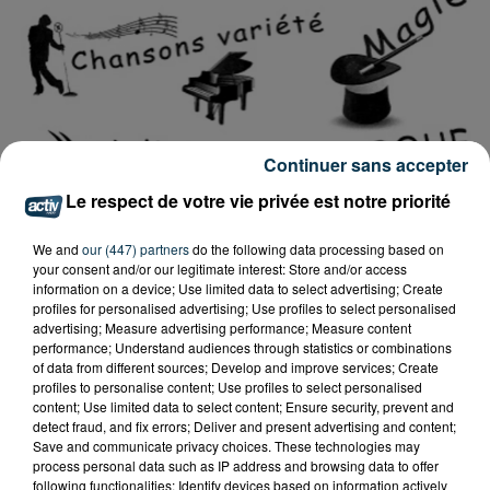
Continuer sans accepter
Le respect de votre vie privée est notre priorité
We and
our (447) partners
do the following data processing based on
your consent and/or our legitimate interest: Store and/or access
information on a device; Use limited data to select advertising; Create
profiles for personalised advertising; Use profiles to select personalised
advertising; Measure advertising performance; Measure content
performance; Understand audiences through statistics or combinations
of data from different sources; Develop and improve services; Create
profiles to personalise content; Use profiles to select personalised
Tarif
Payant
content; Use limited data to select content; Ensure security, prevent and
detect fraud, and fix errors; Deliver and present advertising and content;
Save and communicate privacy choices. These technologies may
process personal data such as IP address and browsing data to offer
following functionalities: Identify devices based on information actively