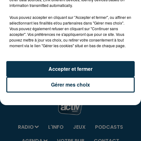
Cette soirée doit permette de récolter un soutien
information transmitted automatically.
moral et financier de l'ensemble des acteurs à la
Vous pouvez accepter en cliquant sur "Accepter et fermer", ou affiner en
pérennité du travail de traiteur et
sélectionnant les finalités et/ou partenaires dans "Gérer mes choix".
d'accompagnement vers l'emploi de l'association.
Vous pouvez également refuser en cliquant sur "Continuer sans
Manifestation organisée avec le Domaine de la Source
accepter". Vos préférences ne s'appliqueront que pour ce site. Vous
pouvez mettre à jour vos choix, ou retirer votre consentement à tout
et le groupe les Cagettes !
moment via le lien "Gérer les cookies" situé en bas de chaque page.
Infos et réservations à la Cuisine des mélanges !
Venez nombreux !
Accepter et fermer
Gérer mes choix
RADIO
L'INFO
JEUX
PODCASTS
AGENDA
VOTRE PUB
CONTACT