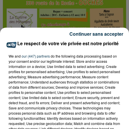
Continuer sans accepter
Le respect de votre vie privée est notre priorité
We and
our (447) partners
do the following data processing based on
your consent and/or our legitimate interest: Store and/or access
Tarif
Payant
information on a device; Use limited data to select advertising; Create
profiles for personalised advertising; Use profiles to select personalised
advertising; Measure advertising performance; Measure content
performance; Understand audiences through statistics or combinations
of data from different sources; Develop and improve services; Create
Samedi 25 avril, ça va déménager à la Cuisine des
profiles to personalise content; Use profiles to select personalised
content; Use limited data to select content; Ensure security, prevent and
mélanges avec Les Cagettes !
detect fraud, and fix errors; Deliver and present advertising and content;
L'Association la Cuisine des mélanges organise un
Save and communicate privacy choices. These technologies may
dîner-concert à partir de 19h30 au Domaine de la
process personal data such as IP address and browsing data to offer
following functionalities: Identify devices based on information actively
source à Ouches !!
requested; Use precise geolocation data; Match and combine data from
other data sources; Link different devices; Identify devices based on