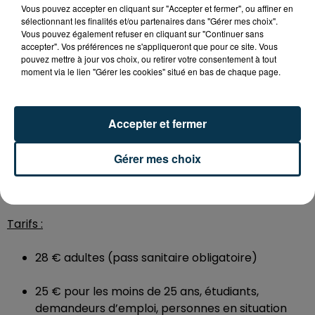
Prendre vos Billets :
Vous pouvez accepter en cliquant sur "Accepter et fermer", ou affiner en
sélectionnant les finalités et/ou partenaires dans "Gérer mes choix".
Vous pouvez également refuser en cliquant sur "Continuer sans
A l’Office de tourisme Forez-Est, maisons du tourisme
accepter". Vos préférences ne s'appliqueront que pour ce site. Vous
de Montrond-les-Bains (04 77 94 64 74), Feurs,
pouvez mettre à jour vos choix, ou retirer votre consentement à tout
Chazelles-sur-Lyon et Panissières, ainsi qu’à l’Office de
moment via le lien "Gérer les cookies" situé en bas de chaque page.
Tourisme Loire Forez (numéro unique 04 77 96 08 69),
bureaux de St-Just-St-Rambert, Montbrison, Boën et
St-Bonnet-le-Château,
Accepter et fermer
Sur internet :
https://www.forez-
Gérer mes choix
est.com/billetterie/268489/tom-villa-les-nommes-
sont
Tarifs :
28 € adultes (pass sanitaire obligatoire)
25 € pour les moins de 25 ans, étudiants,
demandeurs d’emploi, personnes en situation