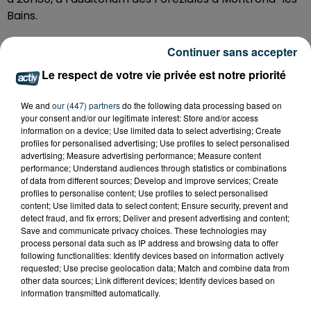
Bains.
Tom Villa en maître de cérémonie !? "Les Nommés
Continuer sans accepter
Sont" c'est le show d'humour drôle et impertinent de
Le respect de votre vie privée est notre priorité
Tom Villa sur la scène de Montrond-les-Bains : il
dégaine façon sniper son humour malin et ses
We and
our (447) partners
do the following data processing based on
punchlines bien senties.
your consent and/or our legitimate interest: Store and/or access
information on a device; Use limited data to select advertising; Create
profiles for personalised advertising; Use profiles to select personalised
Venez assister à sa remise de trophées
advertising; Measure advertising performance; Measure content
malicieusement décalée : le comédien et chroniqueur
performance; Understand audiences through statistics or combinations
a enfilé son smoking pour une cérémonie de remise
of data from different sources; Develop and improve services; Create
profiles to personalise content; Use profiles to select personalised
de prix bien personnelle, de l’écologie aux médias, des
content; Use limited data to select content; Ensure security, prevent and
réseaux sociaux au racisme, des gilets jaunes aux
detect fraud, and fix errors; Deliver and present advertising and content;
mariages à thèmes, de la chirurgie esthétique aux
Save and communicate privacy choices. These technologies may
process personal data such as IP address and browsing data to offer
Religions, Tom nous raconte la société avec humour
following functionalities: Identify devices based on information actively
en ne se moquant que d’une seule personne avant
requested; Use precise geolocation data; Match and combine data from
tout : lui-même.
other data sources; Link different devices; Identify devices based on
information transmitted automatically.