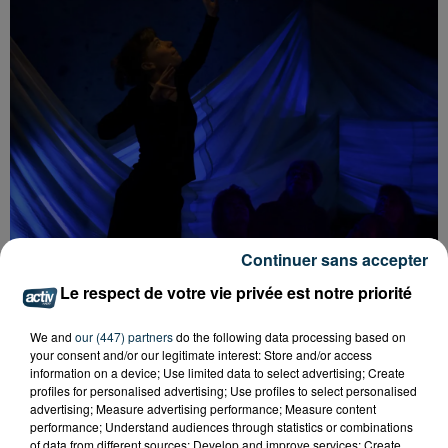
Continuer sans accepter
Le respect de votre vie privée est notre priorité
We and
our (447) partners
do the following data processing based on
your consent and/or our legitimate interest: Store and/or access
information on a device; Use limited data to select advertising; Create
profiles for personalised advertising; Use profiles to select personalised
advertising; Measure advertising performance; Measure content
performance; Understand audiences through statistics or combinations
Tarif
Payant
of data from different sources; Develop and improve services; Create