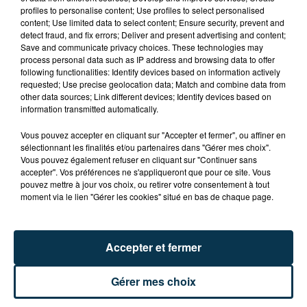
profiles to personalise content; Use profiles to select personalised
content; Use limited data to select content; Ensure security, prevent and
detect fraud, and fix errors; Deliver and present advertising and content;
Save and communicate privacy choices. These technologies may
En famille, seul ou entre amis, le Lab71 à Dompierre-
process personal data such as IP address and browsing data to offer
les-Ormes vous invite toutes les semaines à découvrir
following functionalities: Identify devices based on information actively
requested; Use precise geolocation data; Match and combine data from
les sciences et le développement durable au travers
other data sources; Link different devices; Identify devices based on
d'ateliers d’animation scientifiques sur réservation.
information transmitted automatically.
Vous pouvez accepter en cliquant sur "Accepter et fermer", ou affiner en
sélectionnant les finalités et/ou partenaires dans "Gérer mes choix".
Mercredi 26 août, découvrez L'heure Bleue, un
Vous pouvez également refuser en cliquant sur "Continuer sans
spectacle pour les tout-petits…. A partir de 6 mois…
accepter". Vos préférences ne s'appliqueront que pour ce site. Vous
pouvez mettre à jour vos choix, ou retirer votre consentement à tout
L’heure Bleue, par la compagnie Prune
moment via le lien "Gérer les cookies" situé en bas de chaque page.
C’est une immersion dans un univers fait de tissus, de
Accepter et fermer
poésie et de musique. ..
3 représentations à 10h15 – 11h30 et 15h30 . Durée 25
Gérer mes choix
min. 2€