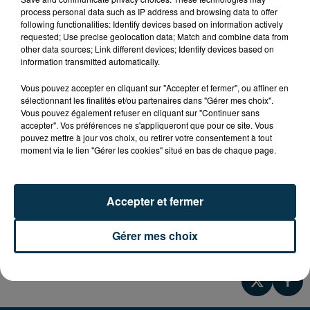
Samedi 20 avril à partir de 13H30, tournoi de rugby à 5
process personal data such as IP address and browsing data to offer
following functionalities: Identify devices based on information actively
à toucher organisé par l'ASR - Queue du Bonheur, au
requested; Use precise geolocation data; Match and combine data from
Parc des Sports à Roanne.
other data sources; Link different devices; Identify devices based on
information transmitted automatically.
Découverte ludique du rugby, sans contact !
Vous pouvez accepter en cliquant sur "Accepter et fermer", ou affiner en
sélectionnant les finalités et/ou partenaires dans "Gérer mes choix".
Tournoi mixte.
Vous pouvez également refuser en cliquant sur "Continuer sans
accepter". Vos préférences ne s'appliqueront que pour ce site. Vous
pouvez mettre à jour vos choix, ou retirer votre consentement à tout
Entrée gratuite.
moment via le lien "Gérer les cookies" situé en bas de chaque page.
Contact au 06-08-23-47-21.
Accepter et fermer
asrxv.fr
Gérer mes choix
Page Facebook ASR XV Officiel