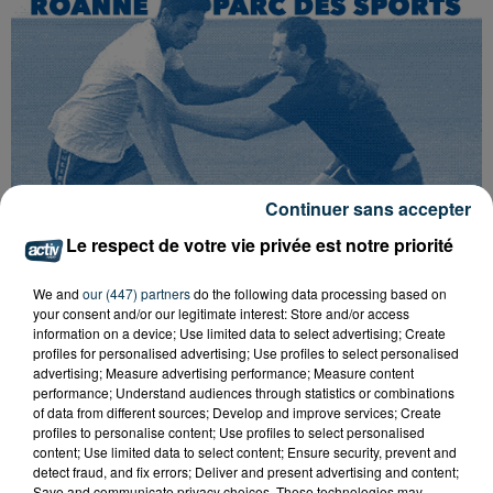
Continuer sans accepter
Le respect de votre vie privée est notre priorité
We and
our (447) partners
do the following data processing based on
your consent and/or our legitimate interest: Store and/or access
information on a device; Use limited data to select advertising; Create
profiles for personalised advertising; Use profiles to select personalised
advertising; Measure advertising performance; Measure content
performance; Understand audiences through statistics or combinations
Tarif
Payant
of data from different sources; Develop and improve services; Create
profiles to personalise content; Use profiles to select personalised
content; Use limited data to select content; Ensure security, prevent and
detect fraud, and fix errors; Deliver and present advertising and content;
Save and communicate privacy choices. These technologies may